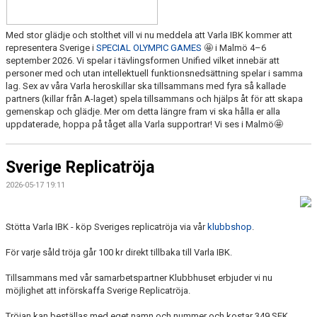
Med stor glädje och stolthet vill vi nu meddela att Varla IBK kommer att
representera Sverige i
SPECIAL OLYMPIC GAMES
🤩 i Malmö
4–6
september 2026
. Vi spelar i tävlingsformen Unified vilket innebär att
personer med och utan intellektuell funktionsnedsättning spelar i samma
lag. Sex av våra Varla heroskillar ska tillsammans med fyra så kallade
partners (killar från A-laget) spela tillsammans och hjälps åt för att skapa
gemenskap och glädje. Mer om detta längre fram vi ska hålla er alla
uppdaterade, hoppa på tåget alla Varla supportrar! Vi ses i Malmö🤩
Sverige Replicatröja
2026-05-17 19:11
Stötta Varla IBK - köp Sveriges replicatröja via vår
klubbshop
.
För varje såld tröja går 100 kr direkt tillbaka till Varla IBK.
Tillsammans med vår samarbetspartner Klubbhuset erbjuder vi nu
möjlighet att införskaffa Sverige Replicatröja.
Tröjan kan beställas med eget namn och nummer och kostar 349 SEK.