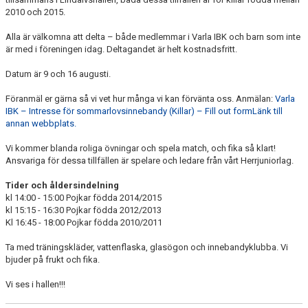
2010 och 2015.
Alla är välkomna att delta – både medlemmar i Varla IBK och barn som inte
är med i föreningen idag. Deltagandet är helt kostnadsfritt.
Datum är 9 och 16 augusti.
Föranmäl er gärna så vi vet hur många vi kan förvänta oss. Anmälan:
Varla
IBK – Intresse för sommarlovsinnebandy (Killar) – Fill out form
Länk till
annan webbplats.
Vi kommer blanda roliga övningar och spela match, och fika så klart!
Ansvariga för dessa tillfällen är spelare och ledare från vårt Herrjuniorlag.
Tider och åldersindelning
kl 14:00 - 15:00 Pojkar födda 2014/2015
kl 15:15 - 16:30 Pojkar födda 2012/2013
Kl 16:45 - 18:00 Pojkar födda 2010/2011
Ta med träningskläder, vattenflaska, glasögon och innebandyklubba. Vi
bjuder på frukt och fika.
Vi ses i hallen!!!