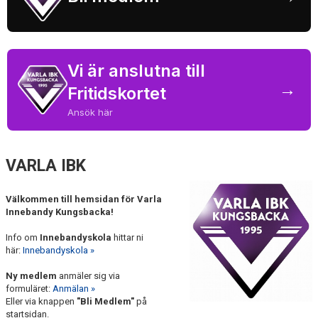
OM KLUBBEN
KALENDER
Vi är anslutna till
VÅRA LAG
→
Fritidskortet
KONTAKT
Ansök här
BILDGALLERI
VARLA IBK
DOKUMENT
Välkommen till hemsidan för Varla
Innebandy Kungsbacka!
Info om
Innebandyskola
hittar ni
här:
Innebandyskola »
Ny medlem
anmäler sig via
formuläret:
Anmälan »
Eller via knappen
"Bli Medlem"
på
startsidan.