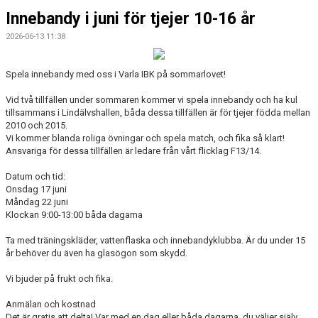
Innebandy i juni för tjejer 10-16 år
2026-06-13 11:38
Spela innebandy med oss i Varla IBK på sommarlovet!
Vid två tillfällen under sommaren kommer vi spela innebandy och ha kul
tillsammans i Lindälvshallen, båda dessa tillfällen är för tjejer födda mellan
2010 och 2015.
Vi kommer blanda roliga övningar och spela match, och fika så klart!
Ansvariga för dessa tillfällen är ledare från vårt flicklag F13/14.
Datum och tid:
Onsdag 1
7 juni
Måndag 22 juni
Klockan 9:00-13:00 båda dagarna
Ta med träningskläder, vattenflaska och innebandyklubba. Är du under 15
år behöver du även ha glasögon som skydd.
Vi bjuder på frukt och fika.
Anmälan och kostnad
Det är gratis att delta! Var med en dag eller båda dagarna, du väljer själv.