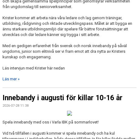
och skapa gemensamma spelprinciper som genomsyrar verksamheten
från ungdomslag till seniorverksamhet.
Krister kommer att arbeta nära våra ledare och lag genom träningar,
utbildning, rådgivning och riktade utvecklingspass. Målet är att bygga en
ännu starkare utbildningsmiljö där spelare får bättre förutsättningar att
utvecklas och där ledare känner sig trygga i sitt arbete.
Med en gedigen erfarenhet från svensk och norsk innebandy på såväl
ungdoms, junior som elitnivå ser vi fram emot att dra nytta av Kristers
kunskap och engagemang.
Läs intervjun med Krister här nedan
Läs mer »
Innebandy i augusti för killar 10-16 år
2026-07-28 11:38
Spela innebandy med oss i Varla IBK på sommarlovet!
Vid två tillfällen i augusti kommer vi spela innebandy och ha kul
tillsammans i Lindälvshallen, båda dessa tillfällen är för killar födda mellan