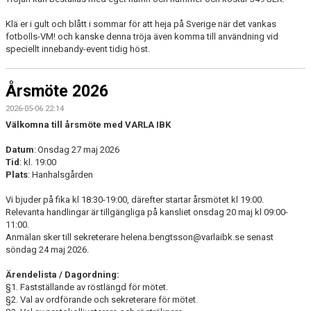
Klä er i gult och blått i sommar för att heja på Sverige när det vankas
fotbolls-VM! och kanske denna tröja även komma till användning vid
speciellt innebandy-event tidig höst.
Årsmöte 2026
2026-05-06 22:14
V
älkomna till årsmöte med VARLA IBK
Datum
:
Onsdag
2
7
maj 2026
Tid
:
kl. 1
9
:00
Plats
: Hanhalsgården
Vi bjuder på fi
ka
kl
18:30-19:00, därefter startar årsmötet kl 19:00.
Relevanta handlingar är tillgängliga på kansliet onsdag 20 maj kl 09:00-
11:00.
Anmälan sker
till sekreterare helena.bengtsson@varlaibk.se
senast
söndag 24 maj 2026
.
Ärendelista / Dagordning:
§1. Fastställande av röstlängd för mötet.
§2. Val av ordförande och sekreterare för mötet.