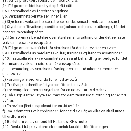
§3. Val av protokolljusterare och rösträknare.
§4. Fråga om mötet har utlysts på rätt sätt.
§5. Fastställande av föredragningslista.
§6. Verksamhetsberättelsen innehåller
a) Styrelsens verksamhetsberättelse för det senaste verksamhetsåret,
b) Styrelsens förvaltningsberättelse (balans- och resultaträkning), för det
senaste räkenskapsåret.
§7. Revisorernas berättelse över styrelsens förvaltning under det senaste
verksamhets/räkenskapsåret.
§8. Fråga om ansvarsfrihet för styrelsen för den
tid revisionen
avser.
§9. Fastställande av medlemsavgifter, träningsavgifter och ersättningar.
§10. Fastställande av verksamhetsplan samt behandling av budget för
det
kommande
verksamhets- och räkenskapsåret.
§11. Behandling av styrelsens förslag och i rätt tid inkomna motioner.
§12. Val av:
a) Föreningens ordförande för en tid av ett år
b) Tre övriga ledamöter i styrelsen för en tid av 2 år
c) Tre övriga ledamöter i styrelsen för en tid av 1 år - vid behov
d) Två suppleanter i styrelsen med för dem fastställd turordning för en tid
av 1 år.
e) En revisor jämte suppleant för en tid av 1 år.
f) Två ledamöter i valberedningen för en tid av 1 år, av vilka en skall utses
till ordförande
g
) Beslut om val av ombud till Hallands IBF:s möten.
§
13. Beslut
i fråga av större ekonomisk karaktär för föreningen.