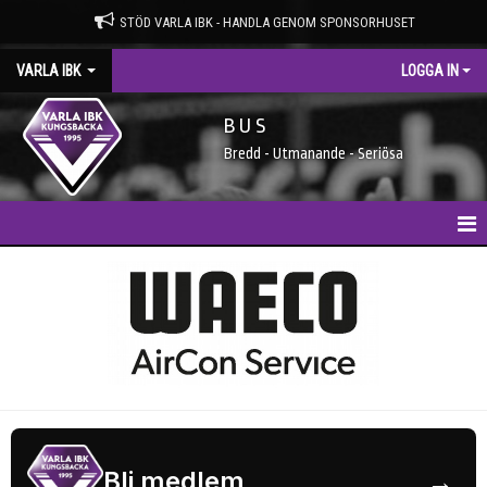
STÖD VARLA IBK - HANDLA GENOM SPONSORHUSET
VARLA IBK
LOGGA IN
B U S
Bredd - Utmanande - Seriösa
HEM
NYHETER
MEDLEMSIDAN
ENTRÉAVGIFTER
SPONSORER
Bli medlem
→