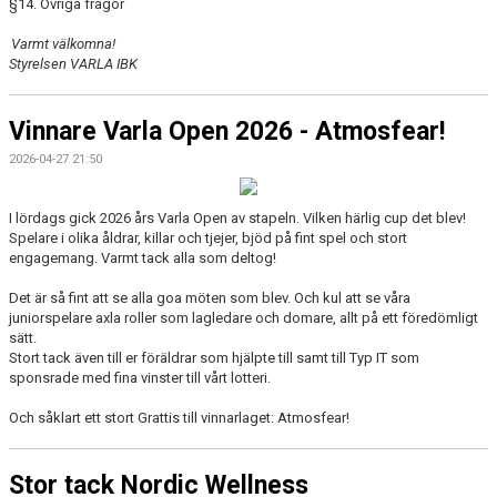
§14. Övriga frågor
V
armt v
älkomna!
Styrelsen
VARLA IBK
Vinnare Varla Open 2026 - Atmosfear!
2026-04-27 21:50
I lördags gick 2026 års Varla Open av stapeln. Vilken härlig cup det blev!
Spelare i olika åldrar, killar och tjejer, bjöd på fint spel och stort
engagemang. Varmt tack alla som deltog!
Det är så fint att se alla goa möten som blev. Och kul att se våra
juniorspelare axla roller som lagledare och domare, allt på ett föredömligt
sätt.
Stort tack även till er föräldrar som hjälpte till samt till Typ IT som
sponsrade med fina vinster till vårt lotteri.
Och såklart ett stort Grattis till vinnarlaget: Atmosfear!
Stor tack Nordic Wellness