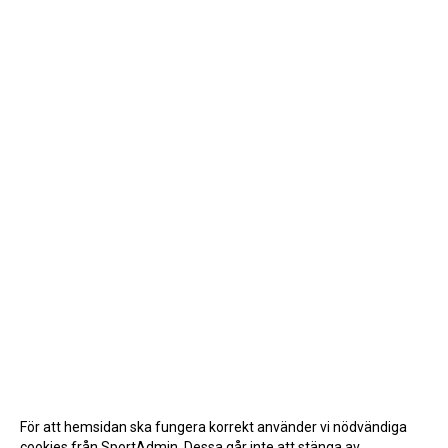
För att hemsidan ska fungera korrekt använder vi nödvändiga
cookies från SportAdmin. Dessa går inte att stänga av.