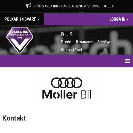
STÖD VARLA IBK - HANDLA GENOM SPONSORHUSET
POJKAR 14 SVART
LOGGA IN
B U S
Bredd - Utmanande - Seriösa
Pojkar 14 Svart
HEM
NYHETER
KALENDER
MATCHER
Kontakt
TRUPPEN