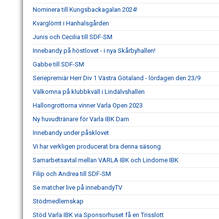
Nominera till Kungsbackagalan 2024!
Kvarglömt i Hanhalsgården
Junis och Cecilia till SDF-SM
Innebandy på höstlovet - i nya Skårbyhallen!
Gabbe till SDF-SM
Seriepremiär Herr Div 1 Västra Götaland - lördagen den 23/9
Välkomna på klubbkväll i Lindälvshallen
Hallongrottorna vinner Varla Open 2023
Ny huvudtränare för Varla IBK Dam
Innebandy under påsklovet
Vi har verkligen producerat bra denna säsong
Samarbetsavtal mellan VARLA IBK och Lindome IBK
Filip och Andrea till SDF-SM
Se matcher live på innebandyTV
Stödmedlemskap
Stöd Varla IBK via Sponsorhuset få en Trisslott