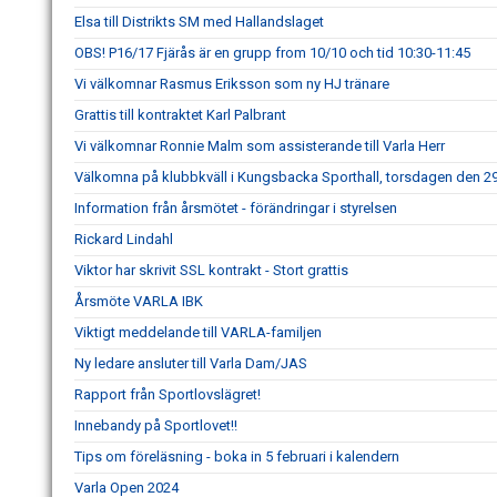
Elsa till Distrikts SM med Hallandslaget
OBS! P16/17 Fjärås är en grupp from 10/10 och tid 10:30-11:45
Vi välkomnar Rasmus Eriksson som ny HJ tränare
Grattis till kontraktet Karl Palbrant
Vi välkomnar Ronnie Malm som assisterande till Varla Herr
Välkomna på klubbkväll i Kungsbacka Sporthall, torsdagen den 29
Information från årsmötet - förändringar i styrelsen
Rickard Lindahl
Viktor har skrivit SSL kontrakt - Stort grattis
Årsmöte VARLA IBK
Viktigt meddelande till VARLA-familjen
Ny ledare ansluter till Varla Dam/JAS
Rapport från Sportlovslägret!
Innebandy på Sportlovet!!
Tips om föreläsning - boka in 5 februari i kalendern
Varla Open 2024