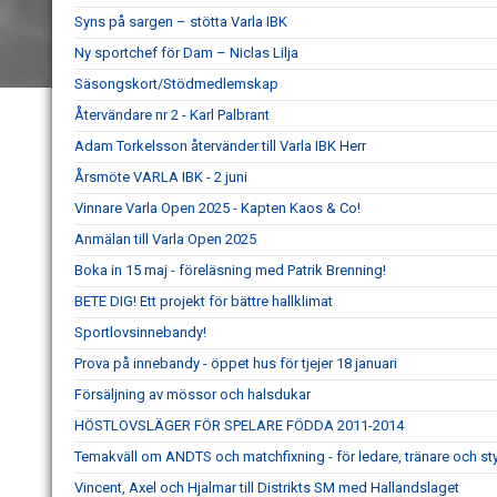
Syns på sargen – stötta Varla IBK
Ny sportchef för Dam – Niclas Lilja
Säsongskort/Stödmedlemskap
Återvändare nr 2 - Karl Palbrant
Adam Torkelsson återvänder till Varla IBK Herr
Årsmöte VARLA IBK - 2 juni
Vinnare Varla Open 2025 - Kapten Kaos & Co!
Anmälan till Varla Open 2025
Boka in 15 maj - föreläsning med Patrik Brenning!
BETE DIG! Ett projekt för bättre hallklimat
Sportlovsinnebandy!
Prova på innebandy - öppet hus för tjejer 18 januari
Försäljning av mössor och halsdukar
HÖSTLOVSLÄGER FÖR SPELARE FÖDDA 2011-2014
Temakväll om ANDTS och matchfixning - för ledare, tränare och s
Vincent, Axel och Hjalmar till Distrikts SM med Hallandslaget