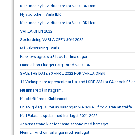
Klart med ny huvudtränare för Varla IBK Dam
Ny sportchef i Varla IBK
Klart med ny huvudtränare för Varla IBK Herr
VARLA OPEN 2022
Spelordning VARLA OPEN 30/4 2022
Målvaktsträning i Varla
Påsklovslägret slut! Tack för fina dagar
Handla hos Flügger Färg - stöd Varla IBK
SAVE THE DATE 30 APRIL 2022 FÖR VARLA OPEN
11 Varlaspelare representerar Halland i SDF-SM för 04:or och 05:or
Nu finns vi på Instagram!
Klubbträff med Klubbhuset
En solig dag i slutet av säsongen 2020/2021 fick vi äran att träff
Karl Palbrant spelar med herrlaget 2021-2022
Joakim Strand klar för nästa säsong med herrlaget
Herman Andrén förlänger med herrlaget