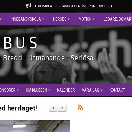
STÖD VARLA IBK - HANDLA GENOM SPONSORHUSET
INNEBANDYSKOLA
HEROES
MOTION
LEDARE, DOMAR
B U S
Bredd - Utmanande - Seriösa
ONSORER
OM KLUBBEN
KALENDER
VÅRA LAG
KONTAKT
d herrlaget!
<
>