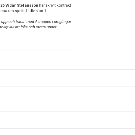
26 Vidar Stefansson
har skrivit kontrakt
a om speltid i division 1.
rit upp och tränat med A truppen i omgångar
ligt kul att följa och stötta under