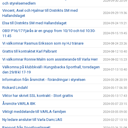
2024-09-30 20:09
och styrelsemedlem
Vincent, Axel och Hjalmar till Distrikts SM med
2024-09-29 19:36
Hallandslaget
Elsa till Distrikts SM med Hallandslaget
2024-09-24 19:21
OBS! P16/17 Fjärås är en grupp from 10/10 och tid 10:30-
2024-09-15 19:45
11:45
Vi välkomnar Rasmus Eriksson som ny HJ tränare
2024-08-24 23:26
Grattis till kontraktet Karl Palbrant
2024-08-12 10:40
Vi välkomnar Ronnie Malm som assisterande till Varla Herr
2024-08-02 15:23
Välkomna på klubbkväll i Kungsbacka Sporthall, torsdagen
2024-07-13 10:40
den 29/8 kl 17-19
Information från årsmötet - förändringar i styrelsen
2024-05-28 20:59
Rickard Lindahl
2024-05-17 06:30
Viktor har skrivit SSL kontrakt - Stort grattis
2024-05-13 17:43
Årsmöte VARLA IBK
2024-05-07 23:15
Viktigt meddelande till VARLA-familjen
2024-03-05 09:00
Ny ledare ansluter till Varla Dam/JAS
2024-02-27 13:10
Rapport från Sportlovslägret!
2024-02-26 21:08