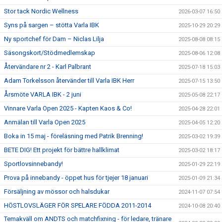
Stor tack Nordic Wellness
2026-03-07 16:50
Syns på sargen – stötta Varla IBK
2025-10-29 20:29
Ny sportchef för Dam – Niclas Lilja
2025-08-08 08:15
Säsongskort/Stödmedlemskap
2025-08-06 12:08
Återvändare nr 2 - Karl Palbrant
2025-07-18 15:03
Adam Torkelsson återvänder till Varla IBK Herr
2025-07-15 13:50
Årsmöte VARLA IBK - 2 juni
2025-05-08 22:17
Vinnare Varla Open 2025 - Kapten Kaos & Co!
2025-04-28 22:01
Anmälan till Varla Open 2025
2025-04-05 12:20
Boka in 15 maj - föreläsning med Patrik Brenning!
2025-03-02 19:39
BETE DIG! Ett projekt för bättre hallklimat
2025-03-02 18:17
Sportlovsinnebandy!
2025-01-29 22:19
Prova på innebandy - öppet hus för tjejer 18 januari
2025-01-09 21:34
Försäljning av mössor och halsdukar
2024-11-07 07:54
HÖSTLOVSLÄGER FÖR SPELARE FÖDDA 2011-2014
2024-10-08 20:40
Temakväll om ANDTS och matchfixning - för ledare, tränare