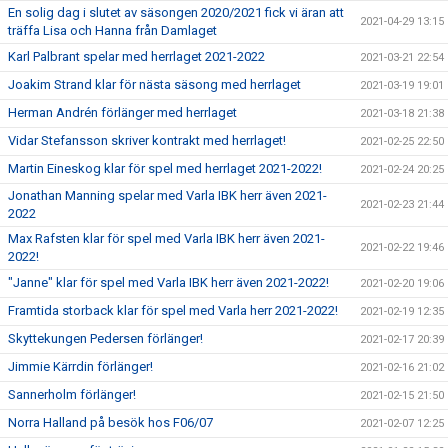
En solig dag i slutet av säsongen 2020/2021 fick vi äran att
2021-04-29 13:15
träffa Lisa och Hanna från Damlaget
Karl Palbrant spelar med herrlaget 2021-2022
2021-03-21 22:54
Joakim Strand klar för nästa säsong med herrlaget
2021-03-19 19:01
Herman Andrén förlänger med herrlaget
2021-03-18 21:38
Vidar Stefansson skriver kontrakt med herrlaget!
2021-02-25 22:50
Martin Eineskog klar för spel med herrlaget 2021-2022!
2021-02-24 20:25
Jonathan Manning spelar med Varla IBK herr även 2021-
2021-02-23 21:44
2022
Max Rafsten klar för spel med Varla IBK herr även 2021-
2021-02-22 19:46
2022!
"Janne" klar för spel med Varla IBK herr även 2021-2022!
2021-02-20 19:06
Framtida storback klar för spel med Varla herr 2021-2022!
2021-02-19 12:35
Skyttekungen Pedersen förlänger!
2021-02-17 20:39
Jimmie Kärrdin förlänger!
2021-02-16 21:02
Sannerholm förlänger!
2021-02-15 21:50
Norra Halland på besök hos F06/07
2021-02-07 12:25