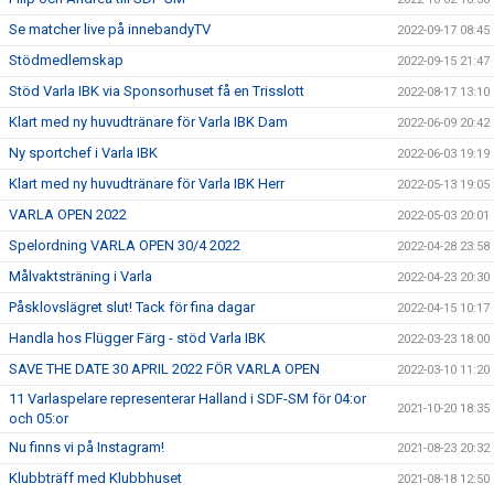
Se matcher live på innebandyTV
2022-09-17 08:45
Stödmedlemskap
2022-09-15 21:47
Stöd Varla IBK via Sponsorhuset få en Trisslott
2022-08-17 13:10
Klart med ny huvudtränare för Varla IBK Dam
2022-06-09 20:42
Ny sportchef i Varla IBK
2022-06-03 19:19
Klart med ny huvudtränare för Varla IBK Herr
2022-05-13 19:05
VARLA OPEN 2022
2022-05-03 20:01
Spelordning VARLA OPEN 30/4 2022
2022-04-28 23:58
Målvaktsträning i Varla
2022-04-23 20:30
Påsklovslägret slut! Tack för fina dagar
2022-04-15 10:17
Handla hos Flügger Färg - stöd Varla IBK
2022-03-23 18:00
SAVE THE DATE 30 APRIL 2022 FÖR VARLA OPEN
2022-03-10 11:20
11 Varlaspelare representerar Halland i SDF-SM för 04:or
2021-10-20 18:35
och 05:or
Nu finns vi på Instagram!
2021-08-23 20:32
Klubbträff med Klubbhuset
2021-08-18 12:50