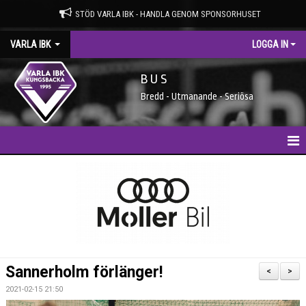
STÖD VARLA IBK - HANDLA GENOM SPONSORHUSET
VARLA IBK
LOGGA IN
B U S
Bredd - Utmanande - Seriösa
HEM
NYHETER
MEDLEMSIDAN
ENTRÉAVGIFTER
Sannerholm förlänger!
<
>
SPONSORER
2021-02-15 21:50