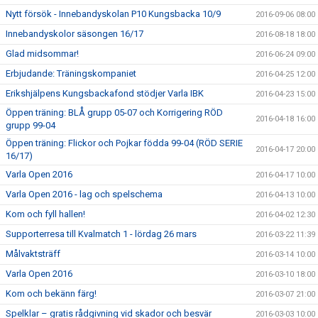
Nytt försök - Innebandyskolan P10 Kungsbacka 10/9
2016-09-06 08:00
Innebandyskolor säsongen 16/17
2016-08-18 18:00
Glad midsommar!
2016-06-24 09:00
Erbjudande: Träningskompaniet
2016-04-25 12:00
Erikshjälpens Kungsbackafond stödjer Varla IBK
2016-04-23 15:00
Öppen träning: BLÅ grupp 05-07 och Korrigering RÖD
2016-04-18 16:00
grupp 99-04
Öppen träning: Flickor och Pojkar födda 99-04 (RÖD SERIE
2016-04-17 20:00
16/17)
Varla Open 2016
2016-04-17 10:00
Varla Open 2016 - lag och spelschema
2016-04-13 10:00
Kom och fyll hallen!
2016-04-02 12:30
Supporterresa till Kvalmatch 1 - lördag 26 mars
2016-03-22 11:39
Målvaktsträff
2016-03-14 10:00
Varla Open 2016
2016-03-10 18:00
Kom och bekänn färg!
2016-03-07 21:00
Spelklar – gratis rådgivning vid skador och besvär
2016-03-03 10:00