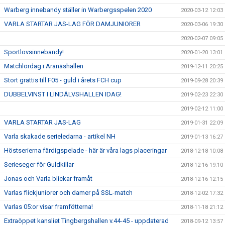
Warberg innebandy ställer in Warbergsspelen 2020
2020-03-12 12:03
VARLA STARTAR JAS-LAG FÖR DAMJUNIORER
2020-03-06 19:30
2020-02-07 09:05
Sportlovsinnebandy!
2020-01-20 13:01
Matchlördag i Aranäshallen
2019-12-11 20:25
Stort grattis till F05 - guld i årets FCH cup
2019-09-28 20:39
DUBBELVINST I LINDÄLVSHALLEN IDAG!
2019-02-23 22:30
2019-02-12 11:00
VARLA STARTAR JAS-LAG
2019-01-31 22:09
Varla skakade serieledarna - artikel NH
2019-01-13 16:27
Höstserierna färdigspelade - här är våra lags placeringar
2018-12-18 10:08
Serieseger för Guldkillar
2018-12-16 19:10
Jonas och Varla blickar framåt
2018-12-16 12:15
Varlas flickjuniorer och damer på SSL-match
2018-12-02 17:32
Varlas 05:or visar framfötterna!
2018-11-18 21:12
Extraöppet kansliet Tingbergshallen v.44-45 - uppdaterad
2018-09-12 13:57