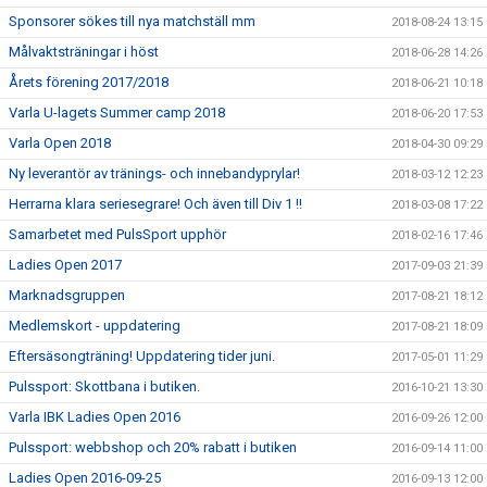
Sponsorer sökes till nya matchställ mm
2018-08-24 13:15
Målvaktsträningar i höst
2018-06-28 14:26
Årets förening 2017/2018
2018-06-21 10:18
Varla U-lagets Summer camp 2018
2018-06-20 17:53
Varla Open 2018
2018-04-30 09:29
Ny leverantör av tränings- och innebandyprylar!
2018-03-12 12:23
Herrarna klara seriesegrare! Och även till Div 1 !!
2018-03-08 17:22
Samarbetet med PulsSport upphör
2018-02-16 17:46
Ladies Open 2017
2017-09-03 21:39
Marknadsgruppen
2017-08-21 18:12
Medlemskort - uppdatering
2017-08-21 18:09
Eftersäsongträning! Uppdatering tider juni.
2017-05-01 11:29
Pulssport: Skottbana i butiken.
2016-10-21 13:30
Varla IBK Ladies Open 2016
2016-09-26 12:00
Pulssport: webbshop och 20% rabatt i butiken
2016-09-14 11:00
Ladies Open 2016-09-25
2016-09-13 12:00