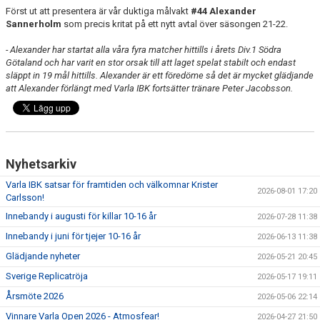
Först ut att presentera är vår duktiga målvakt
#44 Alexander
Sannerholm
som precis kritat på ett nytt avtal över säsongen 21-22.
- Alexander har startat alla våra fyra matcher hittills i årets Div.1 Södra
Götaland och har varit en stor orsak till att laget spelat stabilt och endast
släppt in 19 mål hittills. Alexander är ett föredöme så det är mycket glädjande
att Alexander förlängt med Varla IBK fortsätter tränare Peter Jacobsson.
Nyhetsarkiv
Varla IBK satsar för framtiden och välkomnar Krister
2026-08-01 17:20
Carlsson!
Innebandy i augusti för killar 10-16 år
2026-07-28 11:38
Innebandy i juni för tjejer 10-16 år
2026-06-13 11:38
Glädjande nyheter
2026-05-21 20:45
Sverige Replicatröja
2026-05-17 19:11
Årsmöte 2026
2026-05-06 22:14
Vinnare Varla Open 2026 - Atmosfear!
2026-04-27 21:50