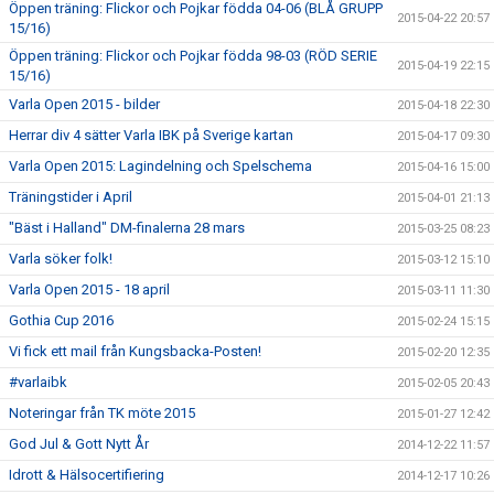
Öppen träning: Flickor och Pojkar födda 04-06 (BLÅ GRUPP
2015-04-22 20:57
15/16)
Öppen träning: Flickor och Pojkar födda 98-03 (RÖD SERIE
2015-04-19 22:15
15/16)
Varla Open 2015 - bilder
2015-04-18 22:30
Herrar div 4 sätter Varla IBK på Sverige kartan
2015-04-17 09:30
Varla Open 2015: Lagindelning och Spelschema
2015-04-16 15:00
Träningstider i April
2015-04-01 21:13
"Bäst i Halland" DM-finalerna 28 mars
2015-03-25 08:23
Varla söker folk!
2015-03-12 15:10
Varla Open 2015 - 18 april
2015-03-11 11:30
Gothia Cup 2016
2015-02-24 15:15
Vi fick ett mail från Kungsbacka-Posten!
2015-02-20 12:35
#varlaibk
2015-02-05 20:43
Noteringar från TK möte 2015
2015-01-27 12:42
God Jul & Gott Nytt År
2014-12-22 11:57
Idrott & Hälsocertifiering
2014-12-17 10:26