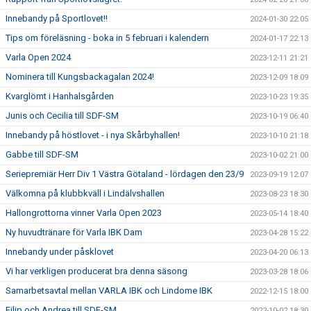
Innebandy på Sportlovet!!
2024-01-30 22:05
Tips om föreläsning - boka in 5 februari i kalendern
2024-01-17 22:13
Varla Open 2024
2023-12-11 21:21
Nominera till Kungsbackagalan 2024!
2023-12-09 18:09
Kvarglömt i Hanhalsgården
2023-10-23 19:35
Junis och Cecilia till SDF-SM
2023-10-19 06:40
Innebandy på höstlovet - i nya Skårbyhallen!
2023-10-10 21:18
Gabbe till SDF-SM
2023-10-02 21:00
Seriepremiär Herr Div 1 Västra Götaland - lördagen den 23/9
2023-09-19 12:07
Välkomna på klubbkväll i Lindälvshallen
2023-08-23 18:30
Hallongrottorna vinner Varla Open 2023
2023-05-14 18:40
Ny huvudtränare för Varla IBK Dam
2023-04-28 15:22
Innebandy under påsklovet
2023-04-20 06:13
Vi har verkligen producerat bra denna säsong
2023-03-28 18:06
Samarbetsavtal mellan VARLA IBK och Lindome IBK
2022-12-15 18:00
Filip och Andrea till SDF-SM
2022-10-02 18:30