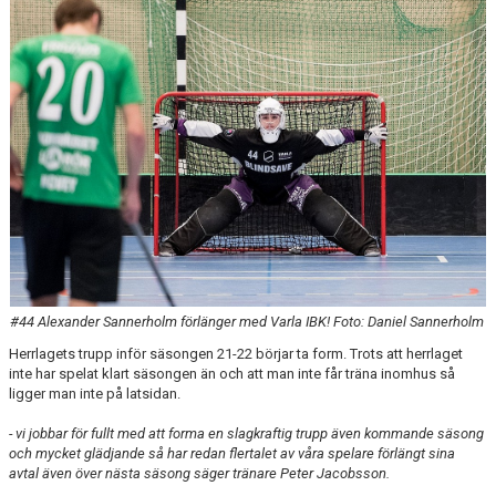
OM KLUBBEN
KALENDER
VÅRA LAG
KONTAKT
BILDGALLERI
DOKUMENT
#44 Alexander Sannerholm förlänger med Varla IBK! Foto: Daniel Sannerholm
Herrlagets trupp inför säsongen 21-22 börjar ta form. Trots att herrlaget
inte har spelat klart säsongen än och att man inte får träna inomhus så
ligger man inte på latsidan.
- vi jobbar för fullt med att forma en slagkraftig trupp även kommande säsong
och mycket glädjande så har redan flertalet av våra spelare förlängt sina
avtal även över nästa säsong säger tränare Peter Jacobsson.