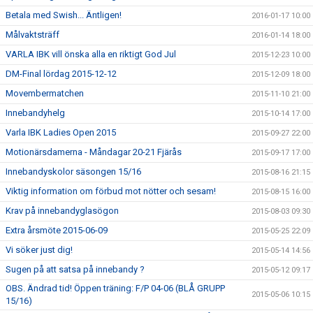
Betala med Swish... Äntligen!
2016-01-17 10:00
Målvaktsträff
2016-01-14 18:00
VARLA IBK vill önska alla en riktigt God Jul
2015-12-23 10:00
DM-Final lördag 2015-12-12
2015-12-09 18:00
Movembermatchen
2015-11-10 21:00
Innebandyhelg
2015-10-14 17:00
Varla IBK Ladies Open 2015
2015-09-27 22:00
Motionärsdamerna - Måndagar 20-21 Fjärås
2015-09-17 17:00
Innebandyskolor säsongen 15/16
2015-08-16 21:15
Viktig information om förbud mot nötter och sesam!
2015-08-15 16:00
Krav på innebandyglasögon
2015-08-03 09:30
Extra årsmöte 2015-06-09
2015-05-25 22:09
Vi söker just dig!
2015-05-14 14:56
Sugen på att satsa på innebandy ?
2015-05-12 09:17
OBS. Ändrad tid! Öppen träning: F/P 04-06 (BLÅ GRUPP
2015-05-06 10:15
15/16)