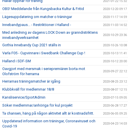
Hallar öppnar för träning
2021-01-22 15:32
OBS! Meddelande från Kungsbacka Kultur & Fritid
2020-12-20 09:17
Lägesuppdatering om matcher o träningar
2020-11-17 14:59
Innebandypaus... - Restriktioner i Halland -
2020-11-03 14:52
Med anledning av dagens LOCK Down av granndistriktens
2020-10-29 23:36
innebandyverksamhet
Gothia Innebandy Cup 2021 ställs in
2020-10-26 10:08
Varla F05 - Cupvinnare i Swedbank Challenge Cup !
2020-10-13 11:41
Halland i SDF-SM
2020-10-12 20:00
Oavgjort med mersmak i seriepremiären borta mot
2020-09-27 22:12
Olofström för herrarna
Herrarnas träningsmatcher är igång
2020-08-25 23:12
Klubbkväll för medlemmar 18/8
2020-08-07 12:15
Kansliservice/SportAdmin
2020-07-15 09:05
Söker medlemmar/anhöriga för kul projekt
2020-06-28 17:27
Ta chansen, häng på någon aktivitet allt är kostnadsfritt.
2020-06-05 09:25
Uppdaterad information om träningar, Coronaviruset och
2020-04-23 14:03
Covid-19