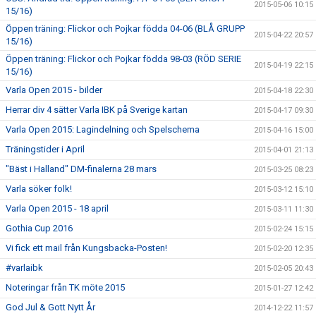
2015-05-06 10:15
15/16)
Öppen träning: Flickor och Pojkar födda 04-06 (BLÅ GRUPP
2015-04-22 20:57
15/16)
Öppen träning: Flickor och Pojkar födda 98-03 (RÖD SERIE
2015-04-19 22:15
15/16)
Varla Open 2015 - bilder
2015-04-18 22:30
Herrar div 4 sätter Varla IBK på Sverige kartan
2015-04-17 09:30
Varla Open 2015: Lagindelning och Spelschema
2015-04-16 15:00
Träningstider i April
2015-04-01 21:13
"Bäst i Halland" DM-finalerna 28 mars
2015-03-25 08:23
Varla söker folk!
2015-03-12 15:10
Varla Open 2015 - 18 april
2015-03-11 11:30
Gothia Cup 2016
2015-02-24 15:15
Vi fick ett mail från Kungsbacka-Posten!
2015-02-20 12:35
#varlaibk
2015-02-05 20:43
Noteringar från TK möte 2015
2015-01-27 12:42
God Jul & Gott Nytt År
2014-12-22 11:57