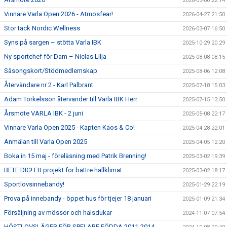
2026-05-06 22:14
Vinnare Varla Open 2026 - Atmosfear!
2026-04-27 21:50
Stor tack Nordic Wellness
2026-03-07 16:50
Syns på sargen – stötta Varla IBK
2025-10-29 20:29
Ny sportchef för Dam – Niclas Lilja
2025-08-08 08:15
Säsongskort/Stödmedlemskap
2025-08-06 12:08
Återvändare nr 2 - Karl Palbrant
2025-07-18 15:03
Adam Torkelsson återvänder till Varla IBK Herr
2025-07-15 13:50
Årsmöte VARLA IBK - 2 juni
2025-05-08 22:17
Vinnare Varla Open 2025 - Kapten Kaos & Co!
2025-04-28 22:01
Anmälan till Varla Open 2025
2025-04-05 12:20
Boka in 15 maj - föreläsning med Patrik Brenning!
2025-03-02 19:39
BETE DIG! Ett projekt för bättre hallklimat
2025-03-02 18:17
Sportlovsinnebandy!
2025-01-29 22:19
Prova på innebandy - öppet hus för tjejer 18 januari
2025-01-09 21:34
Försäljning av mössor och halsdukar
2024-11-07 07:54
HÖSTLOVSLÄGER FÖR SPELARE FÖDDA 2011-2014