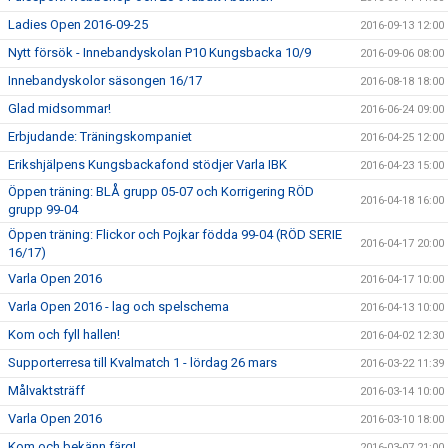
Ladies Open 2016-09-25
2016-09-13 12:00
Nytt försök - Innebandyskolan P10 Kungsbacka 10/9
2016-09-06 08:00
Innebandyskolor säsongen 16/17
2016-08-18 18:00
Glad midsommar!
2016-06-24 09:00
Erbjudande: Träningskompaniet
2016-04-25 12:00
Erikshjälpens Kungsbackafond stödjer Varla IBK
2016-04-23 15:00
Öppen träning: BLÅ grupp 05-07 och Korrigering RÖD
2016-04-18 16:00
grupp 99-04
Öppen träning: Flickor och Pojkar födda 99-04 (RÖD SERIE
2016-04-17 20:00
16/17)
Varla Open 2016
2016-04-17 10:00
Varla Open 2016 - lag och spelschema
2016-04-13 10:00
Kom och fyll hallen!
2016-04-02 12:30
Supporterresa till Kvalmatch 1 - lördag 26 mars
2016-03-22 11:39
Målvaktsträff
2016-03-14 10:00
Varla Open 2016
2016-03-10 18:00
Kom och bekänn färg!
2016-03-07 21:00