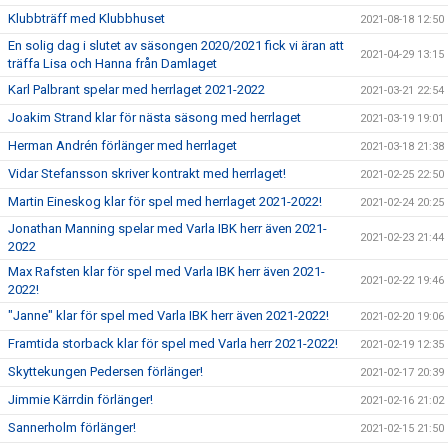
Klubbträff med Klubbhuset
2021-08-18 12:50
En solig dag i slutet av säsongen 2020/2021 fick vi äran att
2021-04-29 13:15
träffa Lisa och Hanna från Damlaget
Karl Palbrant spelar med herrlaget 2021-2022
2021-03-21 22:54
Joakim Strand klar för nästa säsong med herrlaget
2021-03-19 19:01
Herman Andrén förlänger med herrlaget
2021-03-18 21:38
Vidar Stefansson skriver kontrakt med herrlaget!
2021-02-25 22:50
Martin Eineskog klar för spel med herrlaget 2021-2022!
2021-02-24 20:25
Jonathan Manning spelar med Varla IBK herr även 2021-
2021-02-23 21:44
2022
Max Rafsten klar för spel med Varla IBK herr även 2021-
2021-02-22 19:46
2022!
"Janne" klar för spel med Varla IBK herr även 2021-2022!
2021-02-20 19:06
Framtida storback klar för spel med Varla herr 2021-2022!
2021-02-19 12:35
Skyttekungen Pedersen förlänger!
2021-02-17 20:39
Jimmie Kärrdin förlänger!
2021-02-16 21:02
Sannerholm förlänger!
2021-02-15 21:50