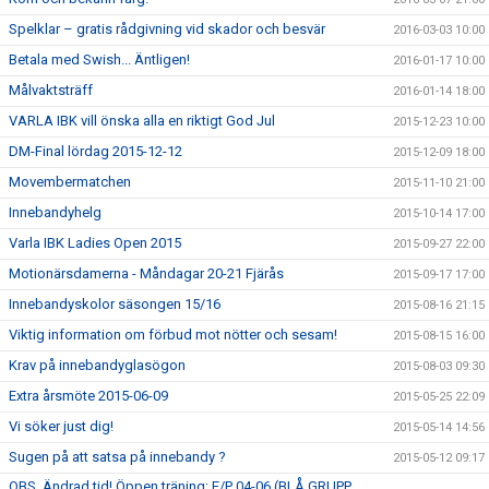
Spelklar – gratis rådgivning vid skador och besvär
2016-03-03 10:00
Betala med Swish... Äntligen!
2016-01-17 10:00
Målvaktsträff
2016-01-14 18:00
VARLA IBK vill önska alla en riktigt God Jul
2015-12-23 10:00
DM-Final lördag 2015-12-12
2015-12-09 18:00
Movembermatchen
2015-11-10 21:00
Innebandyhelg
2015-10-14 17:00
Varla IBK Ladies Open 2015
2015-09-27 22:00
Motionärsdamerna - Måndagar 20-21 Fjärås
2015-09-17 17:00
Innebandyskolor säsongen 15/16
2015-08-16 21:15
Viktig information om förbud mot nötter och sesam!
2015-08-15 16:00
Krav på innebandyglasögon
2015-08-03 09:30
Extra årsmöte 2015-06-09
2015-05-25 22:09
Vi söker just dig!
2015-05-14 14:56
Sugen på att satsa på innebandy ?
2015-05-12 09:17
OBS. Ändrad tid! Öppen träning: F/P 04-06 (BLÅ GRUPP