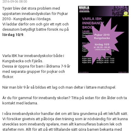
2016-09-06 08:00
OM KLUBBEN
Tyvärr blev det stora problem med
uppstarten innebandyskolan för Pojkar
KALENDER
2010 - Kungsbacka i lördags.
Vi laddar därför om och gör ett nytt och
dessutom betydligt bättre försök nu på
VÅRA LAG
lördag 10/9
.
KONTAKT
Varla IBK har innebandyskolor både i
BILDGALLERI
Kungsbacka och Fjärås.
Dessa är öppna för barn i åldrarna 7-9 år
DOKUMENT
med separata grupper för pojkar och
flickor.
När man blir 9 år så bildas ett lag och man deltar i lättare matchspel.
Är du för gammal för innebandy skolan? Titta på sidan för din ålder och ta
kontakt med ledarna.
I våra innebandyskolor handlar det om att lära grunderna på ett lekfullt sätt.
Vi försöker givetvis att påbörja den träning som är nödvändig för att kunna
utvecklas som innebandy spelare, men allt kamoufleras bakom lek och
stafetter mm. Allt för att på ett tilltalande sätt göra barnen bekanta med