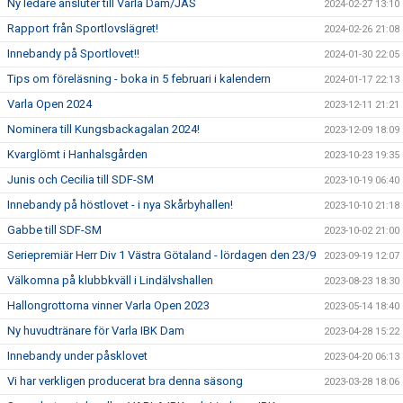
Ny ledare ansluter till Varla Dam/JAS
2024-02-27 13:10
Rapport från Sportlovslägret!
2024-02-26 21:08
Innebandy på Sportlovet!!
2024-01-30 22:05
Tips om föreläsning - boka in 5 februari i kalendern
2024-01-17 22:13
Varla Open 2024
2023-12-11 21:21
Nominera till Kungsbackagalan 2024!
2023-12-09 18:09
Kvarglömt i Hanhalsgården
2023-10-23 19:35
Junis och Cecilia till SDF-SM
2023-10-19 06:40
Innebandy på höstlovet - i nya Skårbyhallen!
2023-10-10 21:18
Gabbe till SDF-SM
2023-10-02 21:00
Seriepremiär Herr Div 1 Västra Götaland - lördagen den 23/9
2023-09-19 12:07
Välkomna på klubbkväll i Lindälvshallen
2023-08-23 18:30
Hallongrottorna vinner Varla Open 2023
2023-05-14 18:40
Ny huvudtränare för Varla IBK Dam
2023-04-28 15:22
Innebandy under påsklovet
2023-04-20 06:13
Vi har verkligen producerat bra denna säsong
2023-03-28 18:06