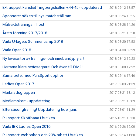
Extraöppet kansliet Tingbergshallen v.44-45 - uppdaterad
2018-09-12 13:57
Sponsorer sökes till nya matchställ mm
2018-08-24 13:15
Målvaktsträningar i höst
2018-06-28 14:26
Årets förening 2017/2018
2018-06-21 10:18
Varla U-lagets Summer camp 2018
2018-06-20 17:53
Varla Open 2018
2018-04-30 09:29
Ny leverantör av tränings- och innebandyprylar!
2018-03-12 12:23
Herrarna klara seriesegrare! Och även till Div 1 !!
2018-03-08 17:22
Samarbetet med PulsSport upphör
2018-02-16 17:46
Ladies Open 2017
2017-09-03 21:39
Marknadsgruppen
2017-08-21 18:12
Medlemskort - uppdatering
2017-08-21 18:09
Eftersäsongträning! Uppdatering tider juni.
2017-05-01 11:29
Pulssport: Skottbana i butiken.
2016-10-21 13:30
Varla IBK Ladies Open 2016
2016-09-26 12:00
Pulssport: webbshop och 20% rabatt i butiken
2016-09-14 11:00