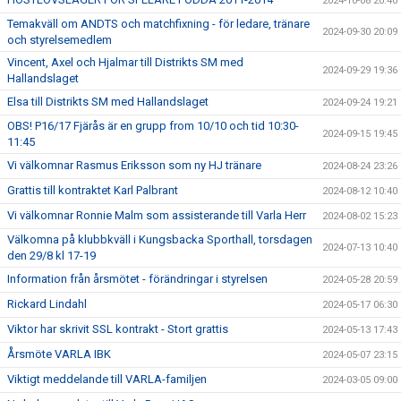
2024-10-08 20:40
Temakväll om ANDTS och matchfixning - för ledare, tränare
2024-09-30 20:09
och styrelsemedlem
Vincent, Axel och Hjalmar till Distrikts SM med
2024-09-29 19:36
Hallandslaget
Elsa till Distrikts SM med Hallandslaget
2024-09-24 19:21
OBS! P16/17 Fjärås är en grupp from 10/10 och tid 10:30-
2024-09-15 19:45
11:45
Vi välkomnar Rasmus Eriksson som ny HJ tränare
2024-08-24 23:26
Grattis till kontraktet Karl Palbrant
2024-08-12 10:40
Vi välkomnar Ronnie Malm som assisterande till Varla Herr
2024-08-02 15:23
Välkomna på klubbkväll i Kungsbacka Sporthall, torsdagen
2024-07-13 10:40
den 29/8 kl 17-19
Information från årsmötet - förändringar i styrelsen
2024-05-28 20:59
Rickard Lindahl
2024-05-17 06:30
Viktor har skrivit SSL kontrakt - Stort grattis
2024-05-13 17:43
Årsmöte VARLA IBK
2024-05-07 23:15
Viktigt meddelande till VARLA-familjen
2024-03-05 09:00