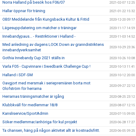
Norra Halland på besök hos F06/07
2021-02-07 12:25
Hallar öppnar för träning
2021-01-22 15:32
OBS! Meddelande från Kungsbacka Kultur & Fritid
2020-12-20 09:17
Lägesuppdatering om matcher o träningar
2020-11-17 14:59
Innebandypaus... - Restriktioner i Halland -
2020-11-03 14:52
Med anledning av dagens LOCK Down av granndistriktens
2020-10-29 23:36
innebandyverksamhet
Gothia Innebandy Cup 2021 ställs in
2020-10-26 10:08
Varla F05 - Cupvinnare i Swedbank Challenge Cup !
2020-10-13 11:41
Halland i SDF-SM
2020-10-12 20:00
Oavgjort med mersmak i seriepremiären borta mot
2020-09-27 22:12
Olofström för herrarna
Herrarnas träningsmatcher är igång
2020-08-25 23:12
Klubbkväll för medlemmar 18/8
2020-08-07 12:15
Kansliservice/SportAdmin
2020-07-15 09:05
Söker medlemmar/anhöriga för kul projekt
2020-06-28 17:27
Ta chansen, häng på någon aktivitet allt är kostnadsfritt.
2020-06-05 09:25