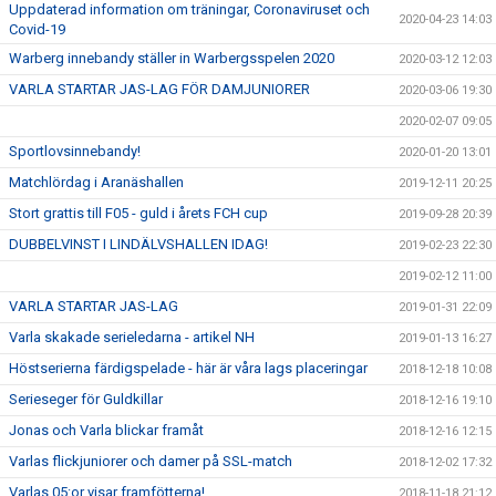
Uppdaterad information om träningar, Coronaviruset och
2020-04-23 14:03
Covid-19
Warberg innebandy ställer in Warbergsspelen 2020
2020-03-12 12:03
VARLA STARTAR JAS-LAG FÖR DAMJUNIORER
2020-03-06 19:30
2020-02-07 09:05
Sportlovsinnebandy!
2020-01-20 13:01
Matchlördag i Aranäshallen
2019-12-11 20:25
Stort grattis till F05 - guld i årets FCH cup
2019-09-28 20:39
DUBBELVINST I LINDÄLVSHALLEN IDAG!
2019-02-23 22:30
2019-02-12 11:00
VARLA STARTAR JAS-LAG
2019-01-31 22:09
Varla skakade serieledarna - artikel NH
2019-01-13 16:27
Höstserierna färdigspelade - här är våra lags placeringar
2018-12-18 10:08
Serieseger för Guldkillar
2018-12-16 19:10
Jonas och Varla blickar framåt
2018-12-16 12:15
Varlas flickjuniorer och damer på SSL-match
2018-12-02 17:32
Varlas 05:or visar framfötterna!
2018-11-18 21:12