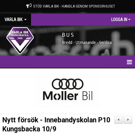
STÖD VARLA IBK - HANDLA GENOM SPONSORHUSET
VARLA IBK
LOGGA IN
B U S
Bredd - Utmanande - Seriösa
HEM
NYHETER
MEDLEMSIDAN
ENTRÉAVGIFTER
Nytt försök - Innebandyskolan P10
<
>
SPONSORER
Kungsbacka 10/9