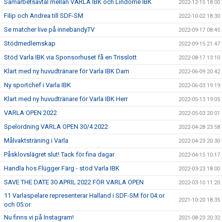
Samarbetsavtal mellan VARLA IBK och Lindome IBK
2022-12-15 18:00
Filip och Andrea till SDF-SM
2022-10-02 18:30
Se matcher live på innebandyTV
2022-09-17 08:45
Stödmedlemskap
2022-09-15 21:47
Stöd Varla IBK via Sponsorhuset få en Trisslott
2022-08-17 13:10
Klart med ny huvudtränare för Varla IBK Dam
2022-06-09 20:42
Ny sportchef i Varla IBK
2022-06-03 19:19
Klart med ny huvudtränare för Varla IBK Herr
2022-05-13 19:05
VARLA OPEN 2022
2022-05-03 20:01
Spelordning VARLA OPEN 30/4 2022
2022-04-28 23:58
Målvaktsträning i Varla
2022-04-23 20:30
Påsklovslägret slut! Tack för fina dagar
2022-04-15 10:17
Handla hos Flügger Färg - stöd Varla IBK
2022-03-23 18:00
SAVE THE DATE 30 APRIL 2022 FÖR VARLA OPEN
2022-03-10 11:20
11 Varlaspelare representerar Halland i SDF-SM för 04:or
2021-10-20 18:35
och 05:or
Nu finns vi på Instagram!
2021-08-23 20:32