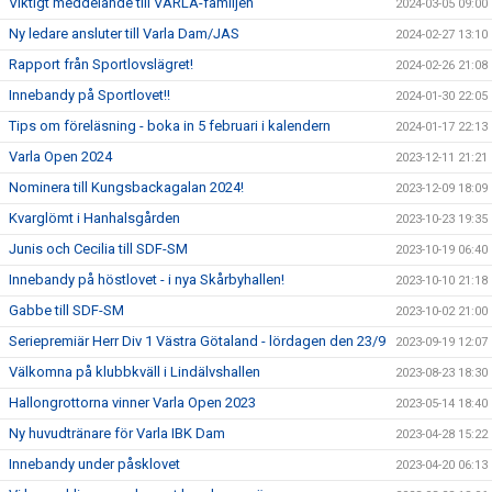
Viktigt meddelande till VARLA-familjen
2024-03-05 09:00
Ny ledare ansluter till Varla Dam/JAS
2024-02-27 13:10
Rapport från Sportlovslägret!
2024-02-26 21:08
Innebandy på Sportlovet!!
2024-01-30 22:05
Tips om föreläsning - boka in 5 februari i kalendern
2024-01-17 22:13
Varla Open 2024
2023-12-11 21:21
Nominera till Kungsbackagalan 2024!
2023-12-09 18:09
Kvarglömt i Hanhalsgården
2023-10-23 19:35
Junis och Cecilia till SDF-SM
2023-10-19 06:40
Innebandy på höstlovet - i nya Skårbyhallen!
2023-10-10 21:18
Gabbe till SDF-SM
2023-10-02 21:00
Seriepremiär Herr Div 1 Västra Götaland - lördagen den 23/9
2023-09-19 12:07
Välkomna på klubbkväll i Lindälvshallen
2023-08-23 18:30
Hallongrottorna vinner Varla Open 2023
2023-05-14 18:40
Ny huvudtränare för Varla IBK Dam
2023-04-28 15:22
Innebandy under påsklovet
2023-04-20 06:13