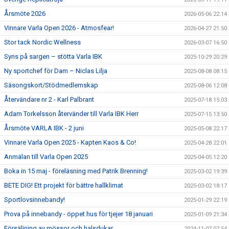
Årsmöte 2026
2026-05-06 22:14
Vinnare Varla Open 2026 - Atmosfear!
2026-04-27 21:50
Stor tack Nordic Wellness
2026-03-07 16:50
Syns på sargen – stötta Varla IBK
2025-10-29 20:29
Ny sportchef för Dam – Niclas Lilja
2025-08-08 08:15
Säsongskort/Stödmedlemskap
2025-08-06 12:08
Återvändare nr 2 - Karl Palbrant
2025-07-18 15:03
Adam Torkelsson återvänder till Varla IBK Herr
2025-07-15 13:50
Årsmöte VARLA IBK - 2 juni
2025-05-08 22:17
Vinnare Varla Open 2025 - Kapten Kaos & Co!
2025-04-28 22:01
Anmälan till Varla Open 2025
2025-04-05 12:20
Boka in 15 maj - föreläsning med Patrik Brenning!
2025-03-02 19:39
BETE DIG! Ett projekt för bättre hallklimat
2025-03-02 18:17
Sportlovsinnebandy!
2025-01-29 22:19
Prova på innebandy - öppet hus för tjejer 18 januari
2025-01-09 21:34
Försäljning av mössor och halsdukar
2024-11-07 07:54