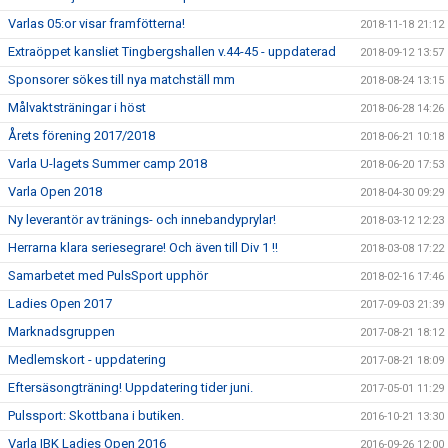
Varlas 05:or visar framfötterna!
2018-11-18 21:12
Extraöppet kansliet Tingbergshallen v.44-45 - uppdaterad
2018-09-12 13:57
Sponsorer sökes till nya matchställ mm
2018-08-24 13:15
Målvaktsträningar i höst
2018-06-28 14:26
Årets förening 2017/2018
2018-06-21 10:18
Varla U-lagets Summer camp 2018
2018-06-20 17:53
Varla Open 2018
2018-04-30 09:29
Ny leverantör av tränings- och innebandyprylar!
2018-03-12 12:23
Herrarna klara seriesegrare! Och även till Div 1 !!
2018-03-08 17:22
Samarbetet med PulsSport upphör
2018-02-16 17:46
Ladies Open 2017
2017-09-03 21:39
Marknadsgruppen
2017-08-21 18:12
Medlemskort - uppdatering
2017-08-21 18:09
Eftersäsongträning! Uppdatering tider juni.
2017-05-01 11:29
Pulssport: Skottbana i butiken.
2016-10-21 13:30
Varla IBK Ladies Open 2016
2016-09-26 12:00