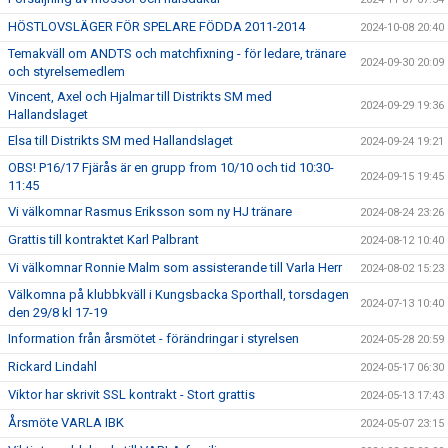
HÖSTLOVSLÄGER FÖR SPELARE FÖDDA 2011-2014
2024-10-08 20:40
Temakväll om ANDTS och matchfixning - för ledare, tränare
2024-09-30 20:09
och styrelsemedlem
Vincent, Axel och Hjalmar till Distrikts SM med
2024-09-29 19:36
Hallandslaget
Elsa till Distrikts SM med Hallandslaget
2024-09-24 19:21
OBS! P16/17 Fjärås är en grupp from 10/10 och tid 10:30-
2024-09-15 19:45
11:45
Vi välkomnar Rasmus Eriksson som ny HJ tränare
2024-08-24 23:26
Grattis till kontraktet Karl Palbrant
2024-08-12 10:40
Vi välkomnar Ronnie Malm som assisterande till Varla Herr
2024-08-02 15:23
Välkomna på klubbkväll i Kungsbacka Sporthall, torsdagen
2024-07-13 10:40
den 29/8 kl 17-19
Information från årsmötet - förändringar i styrelsen
2024-05-28 20:59
Rickard Lindahl
2024-05-17 06:30
Viktor har skrivit SSL kontrakt - Stort grattis
2024-05-13 17:43
Årsmöte VARLA IBK
2024-05-07 23:15