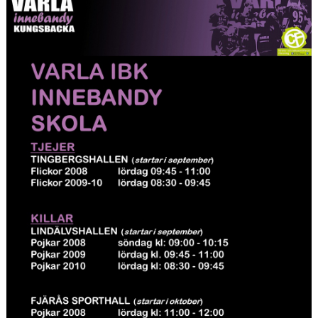
OM KLUBBEN
KALENDER
VÅRA LAG
KONTAKT
BILDGALLERI
DOKUMENT