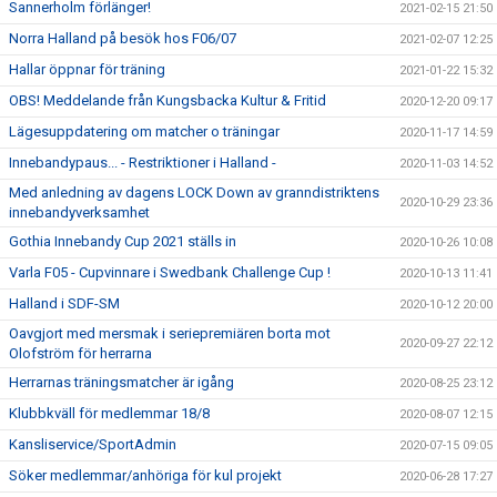
Sannerholm förlänger!
2021-02-15 21:50
Norra Halland på besök hos F06/07
2021-02-07 12:25
Hallar öppnar för träning
2021-01-22 15:32
OBS! Meddelande från Kungsbacka Kultur & Fritid
2020-12-20 09:17
Lägesuppdatering om matcher o träningar
2020-11-17 14:59
Innebandypaus... - Restriktioner i Halland -
2020-11-03 14:52
Med anledning av dagens LOCK Down av granndistriktens
2020-10-29 23:36
innebandyverksamhet
Gothia Innebandy Cup 2021 ställs in
2020-10-26 10:08
Varla F05 - Cupvinnare i Swedbank Challenge Cup !
2020-10-13 11:41
Halland i SDF-SM
2020-10-12 20:00
Oavgjort med mersmak i seriepremiären borta mot
2020-09-27 22:12
Olofström för herrarna
Herrarnas träningsmatcher är igång
2020-08-25 23:12
Klubbkväll för medlemmar 18/8
2020-08-07 12:15
Kansliservice/SportAdmin
2020-07-15 09:05
Söker medlemmar/anhöriga för kul projekt
2020-06-28 17:27