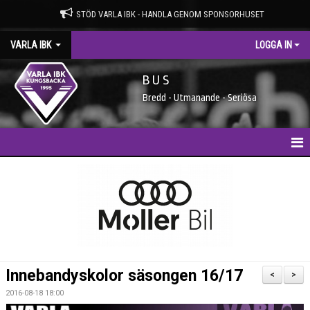
STÖD VARLA IBK - HANDLA GENOM SPONSORHUSET
VARLA IBK
LOGGA IN
B U S
Bredd - Utmanande - Seriösa
HEM
NYHETER
MEDLEMSIDAN
ENTRÉAVGIFTER
Innebandyskolor säsongen 16/17
<
>
SPONSORER
2016-08-18 18:00