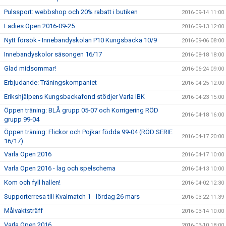
Pulssport: webbshop och 20% rabatt i butiken
2016-09-14 11:00
Ladies Open 2016-09-25
2016-09-13 12:00
Nytt försök - Innebandyskolan P10 Kungsbacka 10/9
2016-09-06 08:00
Innebandyskolor säsongen 16/17
2016-08-18 18:00
Glad midsommar!
2016-06-24 09:00
Erbjudande: Träningskompaniet
2016-04-25 12:00
Erikshjälpens Kungsbackafond stödjer Varla IBK
2016-04-23 15:00
Öppen träning: BLÅ grupp 05-07 och Korrigering RÖD
2016-04-18 16:00
grupp 99-04
Öppen träning: Flickor och Pojkar födda 99-04 (RÖD SERIE
2016-04-17 20:00
16/17)
Varla Open 2016
2016-04-17 10:00
Varla Open 2016 - lag och spelschema
2016-04-13 10:00
Kom och fyll hallen!
2016-04-02 12:30
Supporterresa till Kvalmatch 1 - lördag 26 mars
2016-03-22 11:39
Målvaktsträff
2016-03-14 10:00
Varla Open 2016
2016-03-10 18:00