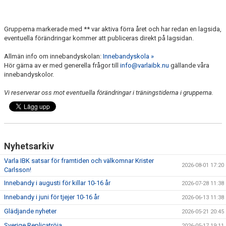
Grupperna markerade med ** var aktiva förra året och har redan en lagsida,
eventuella förändringar kommer att publiceras direkt på lagsidan.
Allmän info om innebandyskolan:
Innebandyskola »
Hör gärna av er med generella frågor till
info@varlaibk.nu
gällande våra
innebandyskolor.
Vi reserverar oss mot eventuella förändringar i träningstiderna i grupperna.
Nyhetsarkiv
Varla IBK satsar för framtiden och välkomnar Krister
2026-08-01 17:20
Carlsson!
Innebandy i augusti för killar 10-16 år
2026-07-28 11:38
Innebandy i juni för tjejer 10-16 år
2026-06-13 11:38
Glädjande nyheter
2026-05-21 20:45
Sverige Replicatröja
2026-05-17 19:11