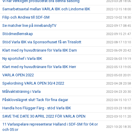
Vi har verkligen producerat bra denna säsong
2023-03-28 18:06
Samarbetsavtal mellan VARLA IBK och Lindome IBK
2022-12-15 18:00
Filip och Andrea till SDF-SM
2022-10-02 18:30
Se matcher live på innebandyTV
2022-09-17 08:45
Stödmedlemskap
2022-09-15 21:47
Stöd Varla IBK via Sponsorhuset få en Trisslott
2022-08-17 13:10
Klart med ny huvudtränare för Varla IBK Dam
2022-06-09 20:42
Ny sportchef i Varla IBK
2022-06-03 19:19
Klart med ny huvudtränare för Varla IBK Herr
2022-05-13 19:05
VARLA OPEN 2022
2022-05-03 20:01
Spelordning VARLA OPEN 30/4 2022
2022-04-28 23:58
Målvaktsträning i Varla
2022-04-23 20:30
Påsklovslägret slut! Tack för fina dagar
2022-04-15 10:17
Handla hos Flügger Färg - stöd Varla IBK
2022-03-23 18:00
SAVE THE DATE 30 APRIL 2022 FÖR VARLA OPEN
2022-03-10 11:20
11 Varlaspelare representerar Halland i SDF-SM för 04:or
2021-10-20 18:35
och 05:or