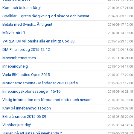
Kom och bekänn färg!
2016-03-07 21:00
Spelklar – gratis rådgivning vid skador och besvär
2016-03-03 10:00
Betala med Swish... Äntligen!
2016-01-17 10:00
Målvaktsträff
2016-01-14 18:00
VARLA IBK vill önska alla en riktigt God Jul
2015-12-23 10:00
DM-Final lördag 2015-12-12
2015-12-09 18:00
Movembermatchen
2015-11-10 21:00
Innebandyhelg
2015-10-14 17:00
Varla IBK Ladies Open 2015
2015-09-27 22:00
Motionärsdamerna - Måndagar 20-21 Fjärås
2015-09-17 17:00
Innebandyskolor säsongen 15/16
2015-08-16 21:15
Viktig information om förbud mot nötter och sesam!
2015-08-15 16:00
Krav på innebandyglasögon
2015-08-03 09:30
Extra årsmöte 2015-06-09
2015-05-25 22:09
Vi söker just dig!
2015-05-14 14:56
Sugen på att satsa på innebandy ?
2015-05-12 09:17