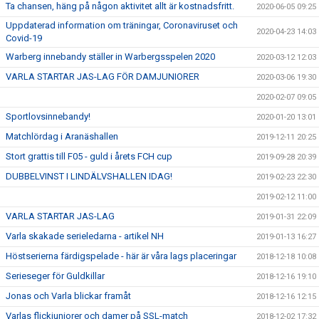
Ta chansen, häng på någon aktivitet allt är kostnadsfritt.
2020-06-05 09:25
Uppdaterad information om träningar, Coronaviruset och
2020-04-23 14:03
Covid-19
Warberg innebandy ställer in Warbergsspelen 2020
2020-03-12 12:03
VARLA STARTAR JAS-LAG FÖR DAMJUNIORER
2020-03-06 19:30
2020-02-07 09:05
Sportlovsinnebandy!
2020-01-20 13:01
Matchlördag i Aranäshallen
2019-12-11 20:25
Stort grattis till F05 - guld i årets FCH cup
2019-09-28 20:39
DUBBELVINST I LINDÄLVSHALLEN IDAG!
2019-02-23 22:30
2019-02-12 11:00
VARLA STARTAR JAS-LAG
2019-01-31 22:09
Varla skakade serieledarna - artikel NH
2019-01-13 16:27
Höstserierna färdigspelade - här är våra lags placeringar
2018-12-18 10:08
Serieseger för Guldkillar
2018-12-16 19:10
Jonas och Varla blickar framåt
2018-12-16 12:15
Varlas flickjuniorer och damer på SSL-match
2018-12-02 17:32