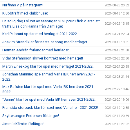
Nu finns vi på Instagram!
2021-08-23 20:32
Klubbträff med Klubbhuset
2021-08-18 12:50
En solig dag i slutet av säsongen 2020/2021 fick vi äran att
2021-04-29 13:15
träffa Lisa och Hanna från Damlaget
Karl Palbrant spelar med herrlaget 2021-2022
2021-03-21 22:54
Joakim Strand klar för nästa säsong med herrlaget
2021-03-19 19:01
Herman Andrén förlänger med herrlaget
2021-03-18 21:38
Vidar Stefansson skriver kontrakt med herrlaget!
2021-02-25 22:50
Martin Eineskog klar för spel med herrlaget 2021-2022!
2021-02-24 20:25
Jonathan Manning spelar med Varla IBK herr även 2021-
2021-02-23 21:44
2022
Max Rafsten klar för spel med Varla IBK herr även 2021-
2021-02-22 19:46
2022!
"Janne" klar för spel med Varla IBK herr även 2021-2022!
2021-02-20 19:06
Framtida storback klar för spel med Varla herr 2021-2022!
2021-02-19 12:35
Skyttekungen Pedersen förlänger!
2021-02-17 20:39
Jimmie Kärrdin förlänger!
2021-02-16 21:02