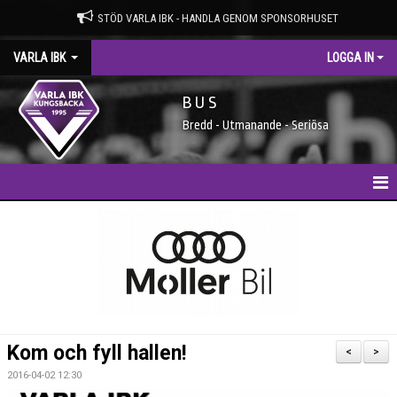
STÖD VARLA IBK - HANDLA GENOM SPONSORHUSET
VARLA IBK
LOGGA IN
B U S
Bredd - Utmanande - Seriösa
HEM
NYHETER
MEDLEMSIDAN
ENTRÉAVGIFTER
Kom och fyll hallen!
<
>
SPONSORER
2016-04-02 12:30