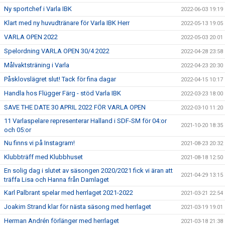
Ny sportchef i Varla IBK
2022-06-03 19:19
Klart med ny huvudtränare för Varla IBK Herr
2022-05-13 19:05
VARLA OPEN 2022
2022-05-03 20:01
Spelordning VARLA OPEN 30/4 2022
2022-04-28 23:58
Målvaktsträning i Varla
2022-04-23 20:30
Påsklovslägret slut! Tack för fina dagar
2022-04-15 10:17
Handla hos Flügger Färg - stöd Varla IBK
2022-03-23 18:00
SAVE THE DATE 30 APRIL 2022 FÖR VARLA OPEN
2022-03-10 11:20
11 Varlaspelare representerar Halland i SDF-SM för 04:or
2021-10-20 18:35
och 05:or
Nu finns vi på Instagram!
2021-08-23 20:32
Klubbträff med Klubbhuset
2021-08-18 12:50
En solig dag i slutet av säsongen 2020/2021 fick vi äran att
2021-04-29 13:15
träffa Lisa och Hanna från Damlaget
Karl Palbrant spelar med herrlaget 2021-2022
2021-03-21 22:54
Joakim Strand klar för nästa säsong med herrlaget
2021-03-19 19:01
Herman Andrén förlänger med herrlaget
2021-03-18 21:38