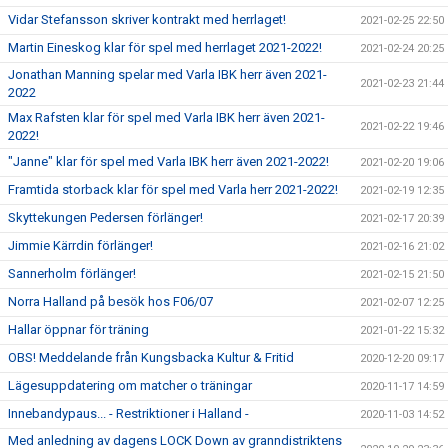
Vidar Stefansson skriver kontrakt med herrlaget!
2021-02-25 22:50
Martin Eineskog klar för spel med herrlaget 2021-2022!
2021-02-24 20:25
Jonathan Manning spelar med Varla IBK herr även 2021-
2021-02-23 21:44
2022
Max Rafsten klar för spel med Varla IBK herr även 2021-
2021-02-22 19:46
2022!
"Janne" klar för spel med Varla IBK herr även 2021-2022!
2021-02-20 19:06
Framtida storback klar för spel med Varla herr 2021-2022!
2021-02-19 12:35
Skyttekungen Pedersen förlänger!
2021-02-17 20:39
Jimmie Kärrdin förlänger!
2021-02-16 21:02
Sannerholm förlänger!
2021-02-15 21:50
Norra Halland på besök hos F06/07
2021-02-07 12:25
Hallar öppnar för träning
2021-01-22 15:32
OBS! Meddelande från Kungsbacka Kultur & Fritid
2020-12-20 09:17
Lägesuppdatering om matcher o träningar
2020-11-17 14:59
Innebandypaus... - Restriktioner i Halland -
2020-11-03 14:52
Med anledning av dagens LOCK Down av granndistriktens