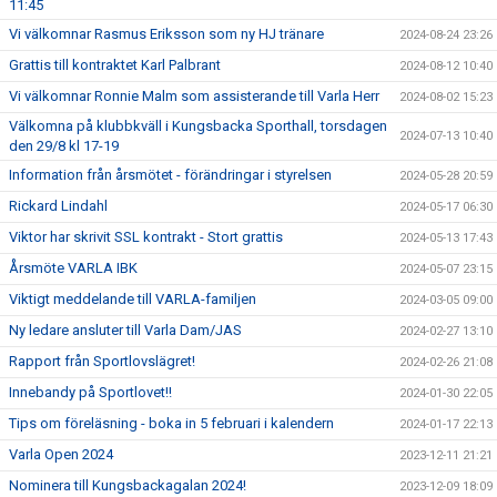
11:45
Vi välkomnar Rasmus Eriksson som ny HJ tränare
2024-08-24 23:26
Grattis till kontraktet Karl Palbrant
2024-08-12 10:40
Vi välkomnar Ronnie Malm som assisterande till Varla Herr
2024-08-02 15:23
Välkomna på klubbkväll i Kungsbacka Sporthall, torsdagen
2024-07-13 10:40
den 29/8 kl 17-19
Information från årsmötet - förändringar i styrelsen
2024-05-28 20:59
Rickard Lindahl
2024-05-17 06:30
Viktor har skrivit SSL kontrakt - Stort grattis
2024-05-13 17:43
Årsmöte VARLA IBK
2024-05-07 23:15
Viktigt meddelande till VARLA-familjen
2024-03-05 09:00
Ny ledare ansluter till Varla Dam/JAS
2024-02-27 13:10
Rapport från Sportlovslägret!
2024-02-26 21:08
Innebandy på Sportlovet!!
2024-01-30 22:05
Tips om föreläsning - boka in 5 februari i kalendern
2024-01-17 22:13
Varla Open 2024
2023-12-11 21:21
Nominera till Kungsbackagalan 2024!
2023-12-09 18:09