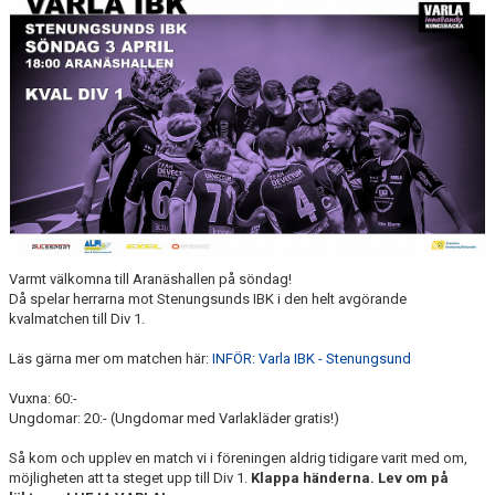
OM KLUBBEN
KALENDER
VÅRA LAG
KONTAKT
BILDGALLERI
DOKUMENT
Varmt välkomna till Aranäshallen på söndag!
Då spelar herrarna mot Stenungsunds IBK i den helt avgörande
kvalmatchen till Div 1.
Läs gärna mer om matchen här:
INFÖR: Varla IBK - Stenungsund
Vuxna: 60:-
Ungdomar: 20:- (Ungdomar med Varlakläder gratis!)
Så kom och upplev en match vi i föreningen aldrig tidigare varit med om,
möjligheten att ta steget upp till Div 1.
Klappa händerna. Lev om på