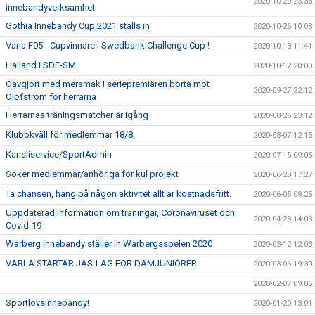
2020-10-29 23:36
innebandyverksamhet
Gothia Innebandy Cup 2021 ställs in
2020-10-26 10:08
Varla F05 - Cupvinnare i Swedbank Challenge Cup !
2020-10-13 11:41
Halland i SDF-SM
2020-10-12 20:00
Oavgjort med mersmak i seriepremiären borta mot
2020-09-27 22:12
Olofström för herrarna
Herrarnas träningsmatcher är igång
2020-08-25 23:12
Klubbkväll för medlemmar 18/8
2020-08-07 12:15
Kansliservice/SportAdmin
2020-07-15 09:05
Söker medlemmar/anhöriga för kul projekt
2020-06-28 17:27
Ta chansen, häng på någon aktivitet allt är kostnadsfritt.
2020-06-05 09:25
Uppdaterad information om träningar, Coronaviruset och
2020-04-23 14:03
Covid-19
Warberg innebandy ställer in Warbergsspelen 2020
2020-03-12 12:03
VARLA STARTAR JAS-LAG FÖR DAMJUNIORER
2020-03-06 19:30
2020-02-07 09:05
Sportlovsinnebandy!
2020-01-20 13:01