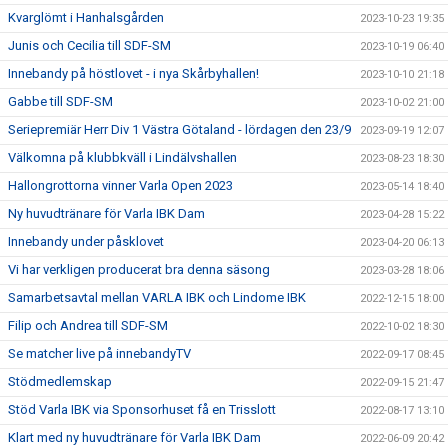
Kvarglömt i Hanhalsgården
2023-10-23 19:35
Junis och Cecilia till SDF-SM
2023-10-19 06:40
Innebandy på höstlovet - i nya Skårbyhallen!
2023-10-10 21:18
Gabbe till SDF-SM
2023-10-02 21:00
Seriepremiär Herr Div 1 Västra Götaland - lördagen den 23/9
2023-09-19 12:07
Välkomna på klubbkväll i Lindälvshallen
2023-08-23 18:30
Hallongrottorna vinner Varla Open 2023
2023-05-14 18:40
Ny huvudtränare för Varla IBK Dam
2023-04-28 15:22
Innebandy under påsklovet
2023-04-20 06:13
Vi har verkligen producerat bra denna säsong
2023-03-28 18:06
Samarbetsavtal mellan VARLA IBK och Lindome IBK
2022-12-15 18:00
Filip och Andrea till SDF-SM
2022-10-02 18:30
Se matcher live på innebandyTV
2022-09-17 08:45
Stödmedlemskap
2022-09-15 21:47
Stöd Varla IBK via Sponsorhuset få en Trisslott
2022-08-17 13:10
Klart med ny huvudtränare för Varla IBK Dam
2022-06-09 20:42