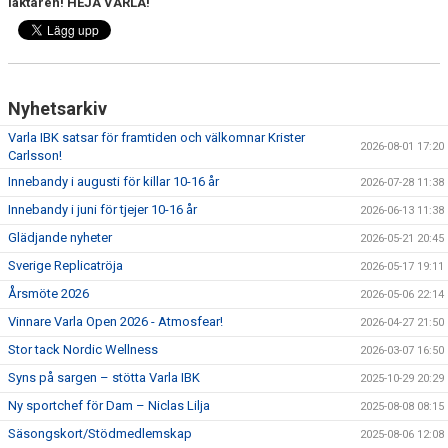
läktaren! HEJA VARLA!
Nyhetsarkiv
Varla IBK satsar för framtiden och välkomnar Krister
2026-08-01 17:20
Carlsson!
Innebandy i augusti för killar 10-16 år
2026-07-28 11:38
Innebandy i juni för tjejer 10-16 år
2026-06-13 11:38
Glädjande nyheter
2026-05-21 20:45
Sverige Replicatröja
2026-05-17 19:11
Årsmöte 2026
2026-05-06 22:14
Vinnare Varla Open 2026 - Atmosfear!
2026-04-27 21:50
Stor tack Nordic Wellness
2026-03-07 16:50
Syns på sargen – stötta Varla IBK
2025-10-29 20:29
Ny sportchef för Dam – Niclas Lilja
2025-08-08 08:15
Säsongskort/Stödmedlemskap
2025-08-06 12:08