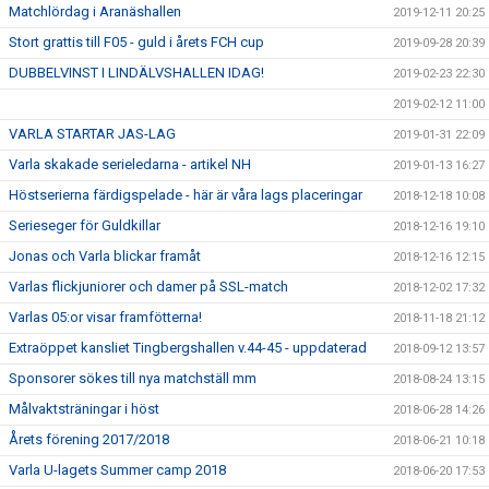
Matchlördag i Aranäshallen
2019-12-11 20:25
Stort grattis till F05 - guld i årets FCH cup
2019-09-28 20:39
DUBBELVINST I LINDÄLVSHALLEN IDAG!
2019-02-23 22:30
2019-02-12 11:00
VARLA STARTAR JAS-LAG
2019-01-31 22:09
Varla skakade serieledarna - artikel NH
2019-01-13 16:27
Höstserierna färdigspelade - här är våra lags placeringar
2018-12-18 10:08
Serieseger för Guldkillar
2018-12-16 19:10
Jonas och Varla blickar framåt
2018-12-16 12:15
Varlas flickjuniorer och damer på SSL-match
2018-12-02 17:32
Varlas 05:or visar framfötterna!
2018-11-18 21:12
Extraöppet kansliet Tingbergshallen v.44-45 - uppdaterad
2018-09-12 13:57
Sponsorer sökes till nya matchställ mm
2018-08-24 13:15
Målvaktsträningar i höst
2018-06-28 14:26
Årets förening 2017/2018
2018-06-21 10:18
Varla U-lagets Summer camp 2018
2018-06-20 17:53