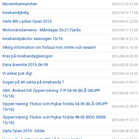
Movembermatchen
2015-11-10 21:00
Innebandyhelg
2015-10-14 17:00
Varla IBK Ladies Open 2015
2015-09-27 22:00
Motionärsdamerna - Måndagar 20-21 Fjärås
2015-09-17 17:00
Innebandyskolor säsongen 15/16
2015-08-16 21:15
Viktig information om förbud mot nötter och sesam!
2015-08-15 16:00
Krav på innebandyglasögon
2015-08-03 09:30
Extra årsmöte 2015-06-09
2015-05-25 22:09
Vi söker just dig!
2015-05-14 14:56
Sugen på att satsa på innebandy ?
2015-05-12 09:17
OBS. Ändrad tid! Öppen träning: F/P 04-06 (BLÅ GRUPP
2015-05-06 10:15
15/16)
Öppen träning: Flickor och Pojkar födda 04-06 (BLÅ GRUPP
2015-04-22 20:57
15/16)
Öppen träning: Flickor och Pojkar födda 98-03 (RÖD SERIE
2015-04-19 22:15
15/16)
Varla Open 2015 - bilder
2015-04-18 22:30