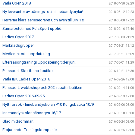
Varla Open 2018
2018-04-30 09:29
Ny leverantör av tränings- och innebandyprylar!
2018-03-12 12:23
Herrarna klara seriesegrare! Och även till Div 1 !!
2018-03-08 17:22
Samarbetet med PulsSport upphör
2018-02-16 17:46
Ladies Open 2017
2017-09-03 21:39
Marknadsgruppen
2017-08-21 18:12
Medlemskort - uppdatering
2017-08-21 18:09
Eftersäsongträning! Uppdatering tider juni.
2017-05-01 11:29
Pulssport: Skottbana i butiken.
2016-10-21 13:30
Varla IBK Ladies Open 2016
2016-09-26 12:00
Pulssport: webbshop och 20% rabatt i butiken
2016-09-14 11:00
Ladies Open 2016-09-25
2016-09-13 12:00
Nytt försök - Innebandyskolan P10 Kungsbacka 10/9
2016-09-06 08:00
Innebandyskolor säsongen 16/17
2016-08-18 18:00
Glad midsommar!
2016-06-24 09:00
Erbjudande: Träningskompaniet
2016-04-25 12:00