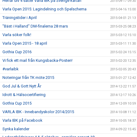
Herrar div 4 sätter Varla IBK på Sverige kartan
2015-04-17 09:30
Varla Open 2015: Lagindelning och Spelschema
2015-04-16 15:00
Träningstider i April
2015-04-01 21:13
"Bäst i Halland" DM-finalerna 28 mars
2015-03-25 08:23
Varla söker folk!
2015-03-12 15:10
Varla Open 2015 - 18 april
2015-03-11 11:30
Gothia Cup 2016
2015-02-24 15:15
Vi fick ett mail från Kungsbacka-Posten!
2015-02-20 12:35
#varlaibk
2015-02-05 20:43
Noteringar från TK möte 2015
2015-01-27 12:42
God Jul & Gott Nytt År
2014-12-22 11:57
Idrott & Hälsocertifiering
2014-12-17 10:26
Gothia Cup 2015
2014-12-09 10:59
VARLA IBK - Innebandyskolor 2014/2015
2014-10-08 11:12
Varla IBK på Facebook
2014-10-05 18:37
Synka kalender
2014-09-22 15:45