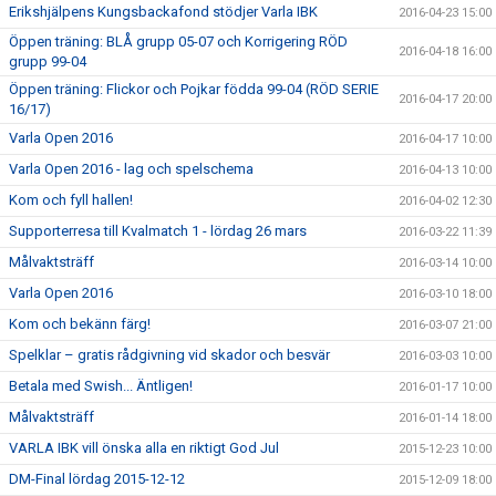
Erikshjälpens Kungsbackafond stödjer Varla IBK
2016-04-23 15:00
Öppen träning: BLÅ grupp 05-07 och Korrigering RÖD
2016-04-18 16:00
grupp 99-04
Öppen träning: Flickor och Pojkar födda 99-04 (RÖD SERIE
2016-04-17 20:00
16/17)
Varla Open 2016
2016-04-17 10:00
Varla Open 2016 - lag och spelschema
2016-04-13 10:00
Kom och fyll hallen!
2016-04-02 12:30
Supporterresa till Kvalmatch 1 - lördag 26 mars
2016-03-22 11:39
Målvaktsträff
2016-03-14 10:00
Varla Open 2016
2016-03-10 18:00
Kom och bekänn färg!
2016-03-07 21:00
Spelklar – gratis rådgivning vid skador och besvär
2016-03-03 10:00
Betala med Swish... Äntligen!
2016-01-17 10:00
Målvaktsträff
2016-01-14 18:00
VARLA IBK vill önska alla en riktigt God Jul
2015-12-23 10:00
DM-Final lördag 2015-12-12
2015-12-09 18:00