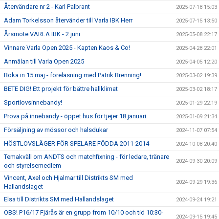
Återvändare nr 2 - Karl Palbrant
2025-07-18 15:03
Adam Torkelsson återvänder till Varla IBK Herr
2025-07-15 13:50
Årsmöte VARLA IBK - 2 juni
2025-05-08 22:17
Vinnare Varla Open 2025 - Kapten Kaos & Co!
2025-04-28 22:01
Anmälan till Varla Open 2025
2025-04-05 12:20
Boka in 15 maj - föreläsning med Patrik Brenning!
2025-03-02 19:39
BETE DIG! Ett projekt för bättre hallklimat
2025-03-02 18:17
Sportlovsinnebandy!
2025-01-29 22:19
Prova på innebandy - öppet hus för tjejer 18 januari
2025-01-09 21:34
Försäljning av mössor och halsdukar
2024-11-07 07:54
HÖSTLOVSLÄGER FÖR SPELARE FÖDDA 2011-2014
2024-10-08 20:40
Temakväll om ANDTS och matchfixning - för ledare, tränare
2024-09-30 20:09
och styrelsemedlem
Vincent, Axel och Hjalmar till Distrikts SM med
2024-09-29 19:36
Hallandslaget
Elsa till Distrikts SM med Hallandslaget
2024-09-24 19:21
OBS! P16/17 Fjärås är en grupp from 10/10 och tid 10:30-
2024-09-15 19:45