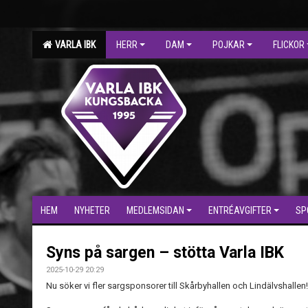
VARLA IBK
HERR
DAM
POJKAR
FLICKOR
HEM
NYHETER
MEDLEMSIDAN
ENTRÉAVGIFTER
SP
Syns på sargen – stötta Varla IBK
2025-10-29 20:29
Nu söker vi fler sargsponsorer till Skårbyhallen och Lindälvshallen!