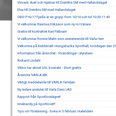
Vincent, Axel och Hjalmar till Distrikts SM med Hallandslaget
Elsa till Distrikts SM med Hallandslaget
OBS! P16/17 Fjärås är en grupp from 10/10 och tid 10:30-11:45
Vi välkomnar Rasmus Eriksson som ny HJ tränare
Grattis till kontraktet Karl Palbrant
Vi välkomnar Ronnie Malm som assisterande till Varla Herr
Välkomna på klubbkväll i Kungsbacka Sporthall, torsdagen den 29
Information från årsmötet - förändringar i styrelsen
Rickard Lindahl
Viktor har skrivit SSL kontrakt - Stort grattis
Årsmöte VARLA IBK
Viktigt meddelande till VARLA-familjen
Ny ledare ansluter till Varla Dam/JAS
Rapport från Sportlovslägret!
Innebandy på Sportlovet!!
Tips om föreläsning - boka in 5 februari i kalendern