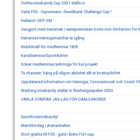
Gothia Innebandy Cup 2021 ställs in
Varla F05 - Cupvinnare i Swedbank Challenge Cup !
Halland i SDF-SM
Oavgjort med mersmak i seriepremiären borta mot Olofström för h
Herrarnas träningsmatcher är igång
Klubbkväll för medlemmar 18/8
Kansliservice/SportAdmin
Söker medlemmar/anhöriga för kul projekt
Ta chansen, häng på någon aktivitet allt är kostnadsfritt.
Uppdaterad information om träningar, Coronaviruset och Covid-19
Warberg innebandy ställer in Warbergsspelen 2020
VARLA STARTAR JAS-LAG FÖR DAMJUNIORER
Sportlovsinnebandy!
Matchlördag i Aranäshallen
Stort grattis till F05 - guld i årets FCH cup