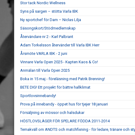
Stor tack Nordic Wellness
Syns på sargen – stötta Varla IBK
Ny sportchef för Dam – Niclas Lilja
Säsongskort/Stödmedlemskap
Återvändare nr 2 - Karl Palbrant
Adam Torkelsson återvänder till Varla IBK Herr
Årsmöte VARLA IBK - 2 juni
Vinnare Varla Open 2025 - Kapten Kaos & Co!
Anmälan till Varla Open 2025
Boka in 15 maj - föreläsning med Patrik Brenning!
BETE DIG! Ett projekt för bättre hallklimat
Sportlovsinnebandy!
Prova på innebandy - öppet hus för tjejer 18 januari
Försäljning av mössor och halsdukar
HÖSTLOVSLÄGER FÖR SPELARE FÖDDA 2011-2014
Temakväll om ANDTS och matchfixning - för ledare, tränare och s