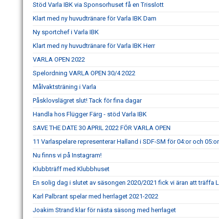
Stöd Varla IBK via Sponsorhuset få en Trisslott
Klart med ny huvudtränare för Varla IBK Dam
Ny sportchef i Varla IBK
Klart med ny huvudtränare för Varla IBK Herr
VARLA OPEN 2022
Spelordning VARLA OPEN 30/4 2022
Målvaktsträning i Varla
Påsklovslägret slut! Tack för fina dagar
Handla hos Flügger Färg - stöd Varla IBK
SAVE THE DATE 30 APRIL 2022 FÖR VARLA OPEN
11 Varlaspelare representerar Halland i SDF-SM för 04:or och 05:or
Nu finns vi på Instagram!
Klubbträff med Klubbhuset
En solig dag i slutet av säsongen 2020/2021 fick vi äran att träff
Karl Palbrant spelar med herrlaget 2021-2022
Joakim Strand klar för nästa säsong med herrlaget