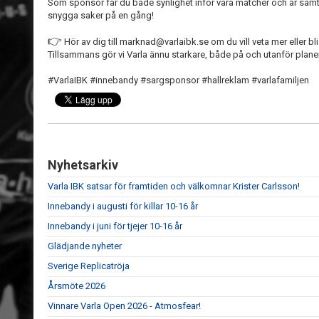
Som sponsor får du både synlighet inför våra matcher och är samt
snygga saker på en gång!
👉
Hör av dig till marknad@varlaibk.se om du vill veta mer eller bl
Tillsammans gör vi Varla ännu starkare, både på och utanför plan
#VarlaIBK #innebandy #sargsponsor #hallreklam #varlafamiljen
Nyhetsarkiv
Varla IBK satsar för framtiden och välkomnar Krister Carlsson!
Innebandy i augusti för killar 10-16 år
Innebandy i juni för tjejer 10-16 år
Glädjande nyheter
Sverige Replicatröja
Årsmöte 2026
Vinnare Varla Open 2026 - Atmosfear!