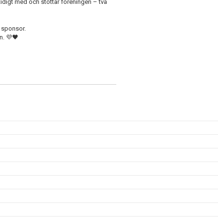
idigt med och stöttar föreningen – två
i sponsor.
en.
💜🖤