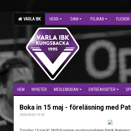
VARLA IBK
HERR
DAM
POJKAR
FLICKOR
HEM
NYHETER
MEDLEMSIDAN
ENTRÉAVGIFTER
SP
Boka in 15 maj - föreläsning med Pat
2025-03-02 19:39
Torsdag 15 maj kl 18:00 kommer sportjournalisten Patrik Brenning