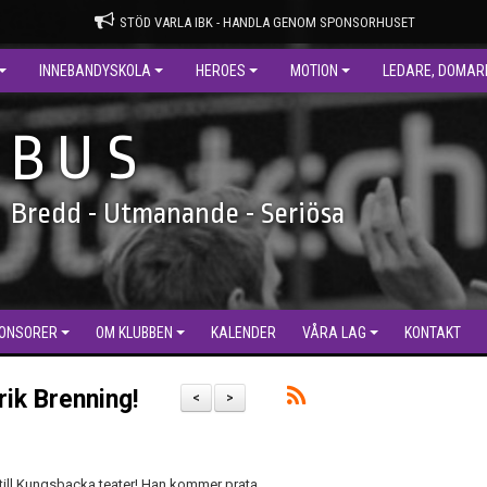
STÖD VARLA IBK - HANDLA GENOM SPONSORHUSET
INNEBANDYSKOLA
HEROES
MOTION
LEDARE, DOMAR
B U S
Bredd - Utmanande - Seriösa
ONSORER
OM KLUBBEN
KALENDER
VÅRA LAG
KONTAKT
rik Brenning!
<
>
 till Kungsbacka teater! Han kommer prata