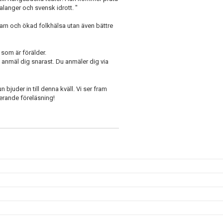
langer och svensk idrott. "
arn och ökad folkhälsa utan även bättre
 som är förälder.
 anmäl dig snarast. Du anmäler dig via
uder in till denna kväll. Vi ser fram
rerande föreläsning!