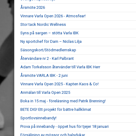
Årsmöte 2026
Vinnare Varla Open 2026 - Atmosfear!
Stor tack Nordic Wellness
Syns på sargen – stötta Varla IBK
Ny sportchef för Dam – Niclas Lilja
Säsongskort/Stödmedlemskap
Återvändare nr 2 - Karl Palbrant
Adam Torkelsson återvänder till Varla IBK Herr
Årsmöte VARLA IBK - 2 juni
Vinnare Varla Open 2025 - Kapten Kaos & Co!
Anmälan till Varla Open 2025
Boka in 15 maj - föreläsning med Patrik Brenning!
BETE DIG! Ett projekt för bättre hallklimat
Sportlovsinnebandy!
Prova på innebandy - öppet hus för tjejer 18 januari
Försäljning av mössor och halsdukar