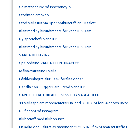
Se matcher live på innebandyTV
Stödmedlemskap
Stöd Varla IBK via Sponsorhuset få en Trisslott
Klart med ny huvudtränare för Varla IBK Dam
Ny sportchef i Varla IBK
Klart med ny huvudtränare för Varla IBK Herr
VARLA OPEN 2022
Spelordning VARLA OPEN 30/4 2022
Målvaktsträning i Varla
Påsklovslägret slut! Tack för fina dagar
Handla hos Flügger Färg - stöd Varla IBK
SAVE THE DATE 30 APRIL 2022 FÖR VARLA OPEN
11 Varlaspelare representerar Halland i SDF-SM för 04:or och 05:or
Nu finns vi på Instagram!
Klubbträff med Klubbhuset
En solig dag i slutet av säsongen 2020/2021 fick vi äran att träff