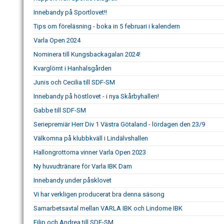
Innebandy på Sportlovet!!
Tips om föreläsning - boka in 5 februari i kalendern
Varla Open 2024
Nominera till Kungsbackagalan 2024!
Kvarglömt i Hanhalsgården
Junis och Cecilia till SDF-SM
Innebandy på höstlovet - i nya Skårbyhallen!
Gabbe till SDF-SM
Seriepremiär Herr Div 1 Västra Götaland - lördagen den 23/9
Välkomna på klubbkväll i Lindälvshallen
Hallongrottorna vinner Varla Open 2023
Ny huvudtränare för Varla IBK Dam
Innebandy under påsklovet
Vi har verkligen producerat bra denna säsong
Samarbetsavtal mellan VARLA IBK och Lindome IBK
Filip och Andrea till SDF-SM