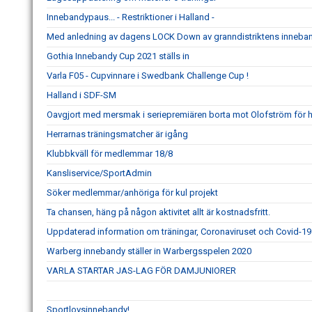
Innebandypaus... - Restriktioner i Halland -
Med anledning av dagens LOCK Down av granndistriktens inneb
Gothia Innebandy Cup 2021 ställs in
Varla F05 - Cupvinnare i Swedbank Challenge Cup !
Halland i SDF-SM
Oavgjort med mersmak i seriepremiären borta mot Olofström för h
Herrarnas träningsmatcher är igång
Klubbkväll för medlemmar 18/8
Kansliservice/SportAdmin
Söker medlemmar/anhöriga för kul projekt
Ta chansen, häng på någon aktivitet allt är kostnadsfritt.
Uppdaterad information om träningar, Coronaviruset och Covid-19
Warberg innebandy ställer in Warbergsspelen 2020
VARLA STARTAR JAS-LAG FÖR DAMJUNIORER
Sportlovsinnebandy!