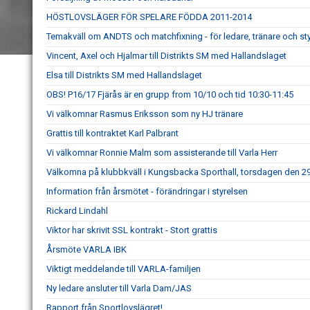
HÖSTLOVSLÄGER FÖR SPELARE FÖDDA 2011-2014
Temakväll om ANDTS och matchfixning - för ledare, tränare och s
Vincent, Axel och Hjalmar till Distrikts SM med Hallandslaget
Elsa till Distrikts SM med Hallandslaget
OBS! P16/17 Fjärås är en grupp from 10/10 och tid 10:30-11:45
Vi välkomnar Rasmus Eriksson som ny HJ tränare
Grattis till kontraktet Karl Palbrant
Vi välkomnar Ronnie Malm som assisterande till Varla Herr
Välkomna på klubbkväll i Kungsbacka Sporthall, torsdagen den 29
Information från årsmötet - förändringar i styrelsen
Rickard Lindahl
Viktor har skrivit SSL kontrakt - Stort grattis
Årsmöte VARLA IBK
Viktigt meddelande till VARLA-familjen
Ny ledare ansluter till Varla Dam/JAS
Rapport från Sportlovslägret!