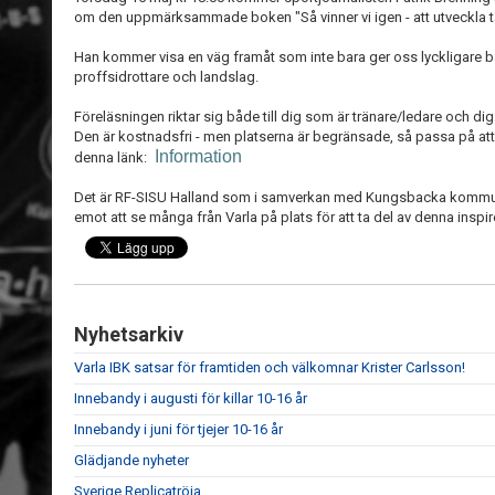
om den uppmärksammade boken "Så vinner vi igen - att utveckla ta
Han kommer visa en väg framåt som inte bara ger oss lyckligare b
proffsidrottare och landslag.
Föreläsningen riktar sig både till dig som är tränare/ledare och dig
Den är kostnadsfri - men platserna är begränsade, så passa på att
Information
denna länk:
Det är RF-SISU Halland som i samverkan med Kungsbacka kommun bj
emot att se många från Varla på plats för att ta del av denna inspi
Nyhetsarkiv
Varla IBK satsar för framtiden och välkomnar Krister Carlsson!
Innebandy i augusti för killar 10-16 år
Innebandy i juni för tjejer 10-16 år
Glädjande nyheter
Sverige Replicatröja