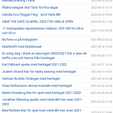
Målvaktsträning i Varla
2022-04-23 20:30
Påsklovslägret slut! Tack för fina dagar
2022-04-15 10:17
Handla hos Flügger Färg - stöd Varla IBK
2022-03-23 18:00
SAVE THE DATE 30 APRIL 2022 FÖR VARLA OPEN
2022-03-10 11:20
11 Varlaspelare representerar Halland i SDF-SM för 04:or
2021-10-20 18:35
och 05:or
Nu finns vi på Instagram!
2021-08-23 20:32
Klubbträff med Klubbhuset
2021-08-18 12:50
En solig dag i slutet av säsongen 2020/2021 fick vi äran att
2021-04-29 13:15
träffa Lisa och Hanna från Damlaget
Karl Palbrant spelar med herrlaget 2021-2022
2021-03-21 22:54
Joakim Strand klar för nästa säsong med herrlaget
2021-03-19 19:01
Herman Andrén förlänger med herrlaget
2021-03-18 21:38
Vidar Stefansson skriver kontrakt med herrlaget!
2021-02-25 22:50
Martin Eineskog klar för spel med herrlaget 2021-2022!
2021-02-24 20:25
Jonathan Manning spelar med Varla IBK herr även 2021-
2021-02-23 21:44
2022
Max Rafsten klar för spel med Varla IBK herr även 2021-
2021-02-22 19:46