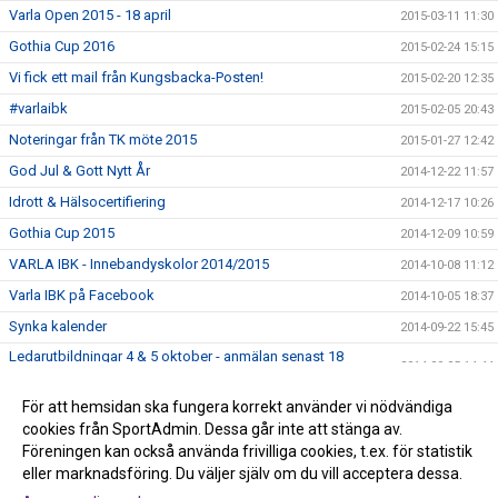
Varla Open 2015 - 18 april
2015-03-11 11:30
Gothia Cup 2016
2015-02-24 15:15
Vi fick ett mail från Kungsbacka-Posten!
2015-02-20 12:35
#varlaibk
2015-02-05 20:43
Noteringar från TK möte 2015
2015-01-27 12:42
God Jul & Gott Nytt År
2014-12-22 11:57
Idrott & Hälsocertifiering
2014-12-17 10:26
Gothia Cup 2015
2014-12-09 10:59
VARLA IBK - Innebandyskolor 2014/2015
2014-10-08 11:12
Varla IBK på Facebook
2014-10-05 18:37
Synka kalender
2014-09-22 15:45
Ledarutbildningar 4 & 5 oktober - anmälan senast 18
2014-09-05 14:44
september
Ny hemsida, nya möjligheter!
För att hemsidan ska fungera korrekt använder vi nödvändiga
2014-08-23 19:08
cookies från SportAdmin. Dessa går inte att stänga av.
Viktig information från HIBF
2014-08-22 11:29
Föreningen kan också använda frivilliga cookies, t.ex. för statistik
eller marknadsföring. Du väljer själv om du vill acceptera dessa.