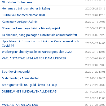
2020-09-27 22:12
Olofström för herrarna
Herrarnas träningsmatcher är igång
2020-08-25 23:12
Klubbkväll för medlemmar 18/8
2020-08-07 12:15
Kansliservice/SportAdmin
2020-07-15 09:05
Söker medlemmar/anhöriga för kul projekt
2020-06-28 17:27
Ta chansen, häng på någon aktivitet allt är kostnadsfritt.
2020-06-05 09:25
Uppdaterad information om träningar, Coronaviruset och
2020-04-23 14:03
Covid-19
Warberg innebandy ställer in Warbergsspelen 2020
2020-03-12 12:03
VARLA STARTAR JAS-LAG FÖR DAMJUNIORER
2020-03-06 19:30
2020-02-07 09:05
Sportlovsinnebandy!
2020-01-20 13:01
Matchlördag i Aranäshallen
2019-12-11 20:25
Stort grattis till F05 - guld i årets FCH cup
2019-09-28 20:39
DUBBELVINST I LINDÄLVSHALLEN IDAG!
2019-02-23 22:30
2019-02-12 11:00
VARLA STARTAR JAS-LAG
2019-01-31 22:09