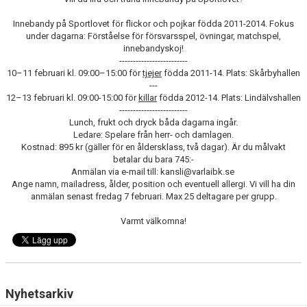
OM KLUBBEN
Innebandy på Sportlovet för flickor och pojkar födda 2011-2014. Fokus
under dagarna: Förståelse för försvarsspel, övningar, matchspel,
KALENDER
innebandyskoj!
-------------------------
10–11 februari kl. 09:00–15:00 för
VÅRA LAG
tjejer
födda 2011-14. Plats: Skårbyhallen
---
12–13 februari kl. 09:00-15:00 för
killar
födda 2012-14. Plats: Lindälvshallen
KONTAKT
-------------------------
Lunch, frukt och dryck båda dagarna ingår.
BILDGALLERI
Ledare: Spelare från herr- och damlagen.
Kostnad: 895 kr (gäller för en åldersklass, två dagar). Är du målvakt
betalar du bara 745:-
DOKUMENT
Anmälan via e-mail till: kansli@varlaibk.se
Ange namn, mailadress, ålder, position och eventuell allergi. Vi vill ha din
anmälan senast fredag 7 februari. Max 25 deltagare per grupp.
Varmt välkomna!
Nyhetsarkiv