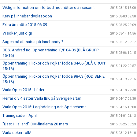
Viktig information om förbud mot nötter och sesam!
2015-08-15 16:00
Krav på innebandyglasögon
2015-08-03 09:30
Extra årsmöte 2015-06-09
2015-05-25 22:09
Vi söker just dig!
2015-05-14 14:56
Sugen på att satsa på innebandy ?
2015-05-12 09:17
OBS. Ändrad tid! Öppen träning: F/P 04-06 (BLÅ GRUPP
2015-05-06 10:15
15/16)
Öppen träning: Flickor och Pojkar födda 04-06 (BLÅ GRUPP
2015-04-22 20:57
15/16)
Öppen träning: Flickor och Pojkar födda 98-03 (RÖD SERIE
2015-04-19 22:15
15/16)
Varla Open 2015 - bilder
2015-04-18 22:30
Herrar div 4 sätter Varla IBK på Sverige kartan
2015-04-17 09:30
Varla Open 2015: Lagindelning och Spelschema
2015-04-16 15:00
Träningstider i April
2015-04-01 21:13
"Bäst i Halland" DM-finalerna 28 mars
2015-03-25 08:23
Varla söker folk!
2015-03-12 15:10