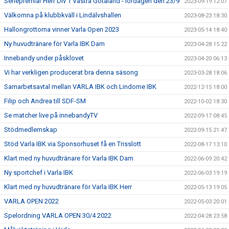
Seriepremiär Herr Div 1 Västra Götaland - lördagen den 23/9
2023-09-19 12:07
Välkomna på klubbkväll i Lindälvshallen
2023-08-23 18:30
Hallongrottorna vinner Varla Open 2023
2023-05-14 18:40
Ny huvudtränare för Varla IBK Dam
2023-04-28 15:22
Innebandy under påsklovet
2023-04-20 06:13
Vi har verkligen producerat bra denna säsong
2023-03-28 18:06
Samarbetsavtal mellan VARLA IBK och Lindome IBK
2022-12-15 18:00
Filip och Andrea till SDF-SM
2022-10-02 18:30
Se matcher live på innebandyTV
2022-09-17 08:45
Stödmedlemskap
2022-09-15 21:47
Stöd Varla IBK via Sponsorhuset få en Trisslott
2022-08-17 13:10
Klart med ny huvudtränare för Varla IBK Dam
2022-06-09 20:42
Ny sportchef i Varla IBK
2022-06-03 19:19
Klart med ny huvudtränare för Varla IBK Herr
2022-05-13 19:05
VARLA OPEN 2022
2022-05-03 20:01
Spelordning VARLA OPEN 30/4 2022
2022-04-28 23:58