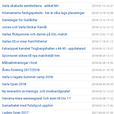
Varla skakade serieledarna - artikel NH
2019-01-13 16:27
Höstserierna färdigspelade - här är våra lags placeringar
2018-12-18 10:08
Serieseger för Guldkillar
2018-12-16 19:10
Jonas och Varla blickar framåt
2018-12-16 12:15
Varlas flickjuniorer och damer på SSL-match
2018-12-02 17:32
Varlas 05:or visar framfötterna!
2018-11-18 21:12
Extraöppet kansliet Tingbergshallen v.44-45 - uppdaterad
2018-09-12 13:57
Sponsorer sökes till nya matchställ mm
2018-08-24 13:15
Målvaktsträningar i höst
2018-06-28 14:26
Årets förening 2017/2018
2018-06-21 10:18
Varla U-lagets Summer camp 2018
2018-06-20 17:53
Varla Open 2018
2018-04-30 09:29
Ny leverantör av tränings- och innebandyprylar!
2018-03-12 12:23
Herrarna klara seriesegrare! Och även till Div 1 !!
2018-03-08 17:22
Samarbetet med PulsSport upphör
2018-02-16 17:46
Ladies Open 2017
2017-09-03 21:39