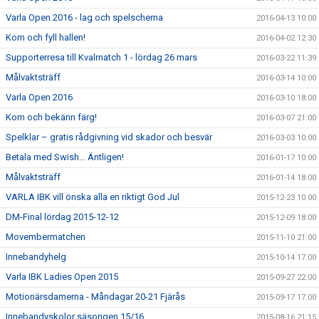
Varla Open 2016 - lag och spelschema
2016-04-13 10:00
Kom och fyll hallen!
2016-04-02 12:30
Supporterresa till Kvalmatch 1 - lördag 26 mars
2016-03-22 11:39
Målvaktsträff
2016-03-14 10:00
Varla Open 2016
2016-03-10 18:00
Kom och bekänn färg!
2016-03-07 21:00
Spelklar – gratis rådgivning vid skador och besvär
2016-03-03 10:00
Betala med Swish... Äntligen!
2016-01-17 10:00
Målvaktsträff
2016-01-14 18:00
VARLA IBK vill önska alla en riktigt God Jul
2015-12-23 10:00
DM-Final lördag 2015-12-12
2015-12-09 18:00
Movembermatchen
2015-11-10 21:00
Innebandyhelg
2015-10-14 17:00
Varla IBK Ladies Open 2015
2015-09-27 22:00
Motionärsdamerna - Måndagar 20-21 Fjärås
2015-09-17 17:00
Innebandyskolor säsongen 15/16
2015-08-16 21:15