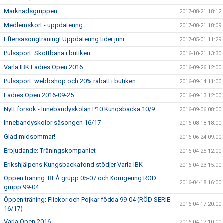
Marknadsgruppen
2017-08-21 18:12
Medlemskort - uppdatering
2017-08-21 18:09
Eftersäsongträning! Uppdatering tider juni.
2017-05-01 11:29
Pulssport: Skottbana i butiken.
2016-10-21 13:30
Varla IBK Ladies Open 2016
2016-09-26 12:00
Pulssport: webbshop och 20% rabatt i butiken
2016-09-14 11:00
Ladies Open 2016-09-25
2016-09-13 12:00
Nytt försök - Innebandyskolan P10 Kungsbacka 10/9
2016-09-06 08:00
Innebandyskolor säsongen 16/17
2016-08-18 18:00
Glad midsommar!
2016-06-24 09:00
Erbjudande: Träningskompaniet
2016-04-25 12:00
Erikshjälpens Kungsbackafond stödjer Varla IBK
2016-04-23 15:00
Öppen träning: BLÅ grupp 05-07 och Korrigering RÖD
2016-04-18 16:00
grupp 99-04
Öppen träning: Flickor och Pojkar födda 99-04 (RÖD SERIE
2016-04-17 20:00
16/17)
Varla Open 2016
2016-04-17 10:00