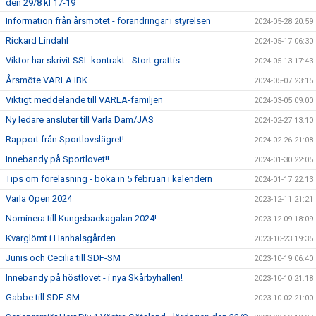
den 29/8 kl 17-19
Information från årsmötet - förändringar i styrelsen
2024-05-28 20:59
Rickard Lindahl
2024-05-17 06:30
Viktor har skrivit SSL kontrakt - Stort grattis
2024-05-13 17:43
Årsmöte VARLA IBK
2024-05-07 23:15
Viktigt meddelande till VARLA-familjen
2024-03-05 09:00
Ny ledare ansluter till Varla Dam/JAS
2024-02-27 13:10
Rapport från Sportlovslägret!
2024-02-26 21:08
Innebandy på Sportlovet!!
2024-01-30 22:05
Tips om föreläsning - boka in 5 februari i kalendern
2024-01-17 22:13
Varla Open 2024
2023-12-11 21:21
Nominera till Kungsbackagalan 2024!
2023-12-09 18:09
Kvarglömt i Hanhalsgården
2023-10-23 19:35
Junis och Cecilia till SDF-SM
2023-10-19 06:40
Innebandy på höstlovet - i nya Skårbyhallen!
2023-10-10 21:18
Gabbe till SDF-SM
2023-10-02 21:00