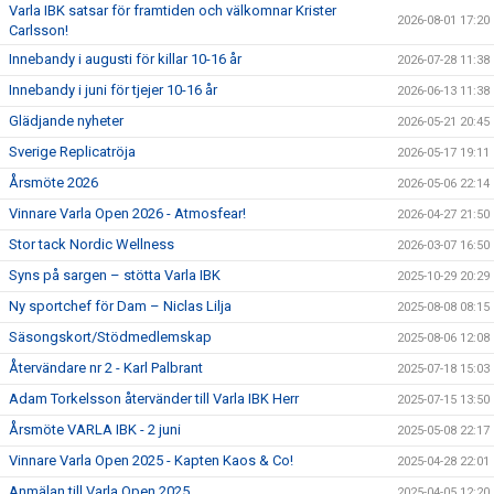
Varla IBK satsar för framtiden och välkomnar Krister
2026-08-01 17:20
Carlsson!
Innebandy i augusti för killar 10-16 år
2026-07-28 11:38
Innebandy i juni för tjejer 10-16 år
2026-06-13 11:38
Glädjande nyheter
2026-05-21 20:45
Sverige Replicatröja
2026-05-17 19:11
Årsmöte 2026
2026-05-06 22:14
Vinnare Varla Open 2026 - Atmosfear!
2026-04-27 21:50
Stor tack Nordic Wellness
2026-03-07 16:50
Syns på sargen – stötta Varla IBK
2025-10-29 20:29
Ny sportchef för Dam – Niclas Lilja
2025-08-08 08:15
Säsongskort/Stödmedlemskap
2025-08-06 12:08
Återvändare nr 2 - Karl Palbrant
2025-07-18 15:03
Adam Torkelsson återvänder till Varla IBK Herr
2025-07-15 13:50
Årsmöte VARLA IBK - 2 juni
2025-05-08 22:17
Vinnare Varla Open 2025 - Kapten Kaos & Co!
2025-04-28 22:01
Anmälan till Varla Open 2025
2025-04-05 12:20