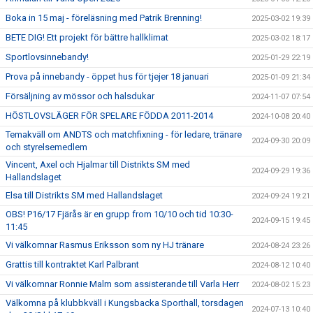
Boka in 15 maj - föreläsning med Patrik Brenning!
2025-03-02 19:39
BETE DIG! Ett projekt för bättre hallklimat
2025-03-02 18:17
Sportlovsinnebandy!
2025-01-29 22:19
Prova på innebandy - öppet hus för tjejer 18 januari
2025-01-09 21:34
Försäljning av mössor och halsdukar
2024-11-07 07:54
HÖSTLOVSLÄGER FÖR SPELARE FÖDDA 2011-2014
2024-10-08 20:40
Temakväll om ANDTS och matchfixning - för ledare, tränare
2024-09-30 20:09
och styrelsemedlem
Vincent, Axel och Hjalmar till Distrikts SM med
2024-09-29 19:36
Hallandslaget
Elsa till Distrikts SM med Hallandslaget
2024-09-24 19:21
OBS! P16/17 Fjärås är en grupp from 10/10 och tid 10:30-
2024-09-15 19:45
11:45
Vi välkomnar Rasmus Eriksson som ny HJ tränare
2024-08-24 23:26
Grattis till kontraktet Karl Palbrant
2024-08-12 10:40
Vi välkomnar Ronnie Malm som assisterande till Varla Herr
2024-08-02 15:23
Välkomna på klubbkväll i Kungsbacka Sporthall, torsdagen
2024-07-13 10:40