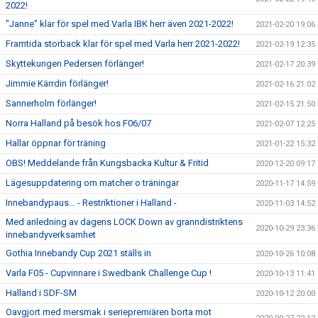
2022!
"Janne" klar för spel med Varla IBK herr även 2021-2022!
2021-02-20 19:06
Framtida storback klar för spel med Varla herr 2021-2022!
2021-02-19 12:35
Skyttekungen Pedersen förlänger!
2021-02-17 20:39
Jimmie Kärrdin förlänger!
2021-02-16 21:02
Sannerholm förlänger!
2021-02-15 21:50
Norra Halland på besök hos F06/07
2021-02-07 12:25
Hallar öppnar för träning
2021-01-22 15:32
OBS! Meddelande från Kungsbacka Kultur & Fritid
2020-12-20 09:17
Lägesuppdatering om matcher o träningar
2020-11-17 14:59
Innebandypaus... - Restriktioner i Halland -
2020-11-03 14:52
Med anledning av dagens LOCK Down av granndistriktens
2020-10-29 23:36
innebandyverksamhet
Gothia Innebandy Cup 2021 ställs in
2020-10-26 10:08
Varla F05 - Cupvinnare i Swedbank Challenge Cup !
2020-10-13 11:41
Halland i SDF-SM
2020-10-12 20:00
Oavgjort med mersmak i seriepremiären borta mot