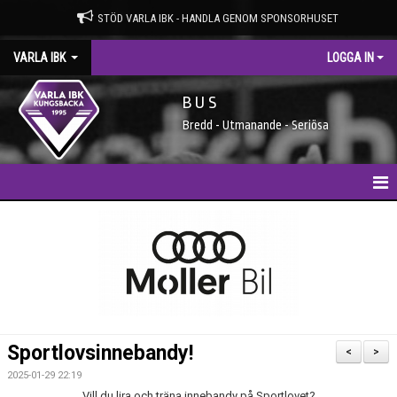
STÖD VARLA IBK - HANDLA GENOM SPONSORHUSET
VARLA IBK
LOGGA IN
B U S
Bredd - Utmanande - Seriösa
HEM
NYHETER
MEDLEMSIDAN
ENTRÉAVGIFTER
Sportlovsinnebandy!
<
>
SPONSORER
2025-01-29 22:19
Vill du lira och träna innebandy på Sportlovet?