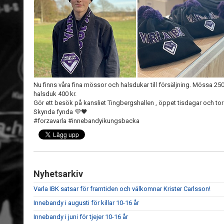
Nu finns våra fina mössor och halsdukar till försäljning. Mössa 250
halsduk 400 kr.
Gör ett besök på kansliet Tingbergshallen , öppet tisdagar och to
Skynda fynda 💜🖤
#forzavarla #innebandyikungsbacka
Nyhetsarkiv
Varla IBK satsar för framtiden och välkomnar Krister Carlsson!
Innebandy i augusti för killar 10-16 år
Innebandy i juni för tjejer 10-16 år