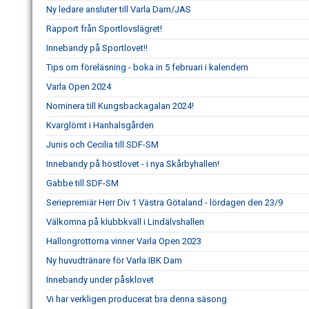
Ny ledare ansluter till Varla Dam/JAS
Rapport från Sportlovslägret!
Innebandy på Sportlovet!!
Tips om föreläsning - boka in 5 februari i kalendern
Varla Open 2024
Nominera till Kungsbackagalan 2024!
Kvarglömt i Hanhalsgården
Junis och Cecilia till SDF-SM
Innebandy på höstlovet - i nya Skårbyhallen!
Gabbe till SDF-SM
Seriepremiär Herr Div 1 Västra Götaland - lördagen den 23/9
Välkomna på klubbkväll i Lindälvshallen
Hallongrottorna vinner Varla Open 2023
Ny huvudtränare för Varla IBK Dam
Innebandy under påsklovet
Vi har verkligen producerat bra denna säsong