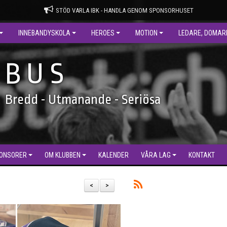
STÖD VARLA IBK - HANDLA GENOM SPONSORHUSET
INNEBANDYSKOLA
HEROES
MOTION
LEDARE, DOMAR
B U S
Bredd - Utmanande - Seriösa
ONSORER
OM KLUBBEN
KALENDER
VÅRA LAG
KONTAKT
<
>