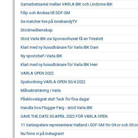
Samarbetsavtal mellan VARLA IBK och Lindome IBK
Filip och Andrea till SDF-SM
Se matcher live på innebandyTV
Stödmedlemskap
Stöd Varla IBK via Sponsorhuset få en Trisslott
Klart med ny huvudtränare för Varla IBK Dam
Ny sportchef i Varla IBK
Klart med ny huvudtränare för Varla IBK Herr
VARLA OPEN 2022
Spelordning VARLA OPEN 30/4 2022
Målvaktsträning i Varla
Påsklovslägret slut! Tack för fina dagar
Handla hos Flügger Färg - stöd Varla IBK
SAVE THE DATE 30 APRIL 2022 FÖR VARLA OPEN
11 Varlaspelare representerar Halland i SDF-SM för 04:or och 05:or
Nu finns vi på Instagram!