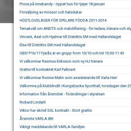
Prova på innebandy - öppet hus för tjejer 18 januari
Försäljning av mössor och halsdukar
HÖSTLOVSLÄGER FÖR SPELARE FÖDDA 2011-2014
Temakväll om ANDTS och matchfixning - för ledare, tränare och s
Vincent, Axel och Hjalmar till Distrikts SM med Hallandslaget
Elsa till Distrikts SM med Hallandslaget
OBS! P16/17 Fjärås är en grupp from 10/10 och tid 10:30-11:45
Vi välkomnar Rasmus Eriksson som ny HJ tränare
Grattis till kontraktet Karl Palbrant
Vi välkomnar Ronnie Malm som assisterande till Varla Herr
Välkomna på klubbkväll i Kungsbacka Sporthall, torsdagen den 29
Information från årsmötet - förändringar i styrelsen
Rickard Lindahl
Viktor har skrivit SSL kontrakt - Stort grattis
Årsmöte VARLA IBK
Viktigt meddelande till VARLA-familjen