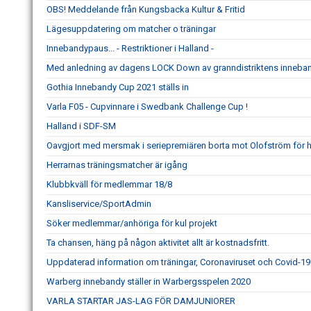
OBS! Meddelande från Kungsbacka Kultur & Fritid
Lägesuppdatering om matcher o träningar
Innebandypaus... - Restriktioner i Halland -
Med anledning av dagens LOCK Down av granndistriktens inneb
Gothia Innebandy Cup 2021 ställs in
Varla F05 - Cupvinnare i Swedbank Challenge Cup !
Halland i SDF-SM
Oavgjort med mersmak i seriepremiären borta mot Olofström för h
Herrarnas träningsmatcher är igång
Klubbkväll för medlemmar 18/8
Kansliservice/SportAdmin
Söker medlemmar/anhöriga för kul projekt
Ta chansen, häng på någon aktivitet allt är kostnadsfritt.
Uppdaterad information om träningar, Coronaviruset och Covid-19
Warberg innebandy ställer in Warbergsspelen 2020
VARLA STARTAR JAS-LAG FÖR DAMJUNIORER