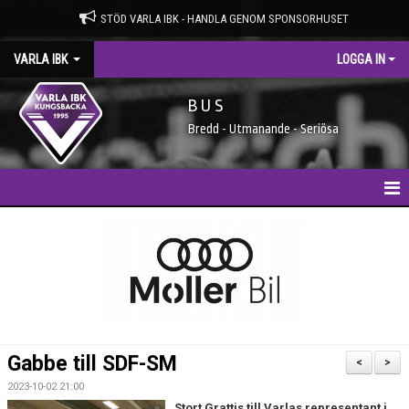
STÖD VARLA IBK - HANDLA GENOM SPONSORHUSET
VARLA IBK
LOGGA IN
B U S
Bredd - Utmanande - Seriösa
HEM
NYHETER
MEDLEMSIDAN
ENTRÉAVGIFTER
Gabbe till SDF-SM
<
>
SPONSORER
2023-10-02 21:00
Stort Grattis till Varlas representant i