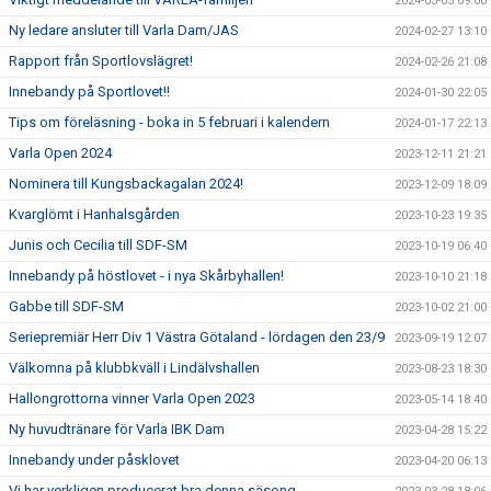
2024-03-05 09:00
Ny ledare ansluter till Varla Dam/JAS
2024-02-27 13:10
Rapport från Sportlovslägret!
2024-02-26 21:08
Innebandy på Sportlovet!!
2024-01-30 22:05
Tips om föreläsning - boka in 5 februari i kalendern
2024-01-17 22:13
Varla Open 2024
2023-12-11 21:21
Nominera till Kungsbackagalan 2024!
2023-12-09 18:09
Kvarglömt i Hanhalsgården
2023-10-23 19:35
Junis och Cecilia till SDF-SM
2023-10-19 06:40
Innebandy på höstlovet - i nya Skårbyhallen!
2023-10-10 21:18
Gabbe till SDF-SM
2023-10-02 21:00
Seriepremiär Herr Div 1 Västra Götaland - lördagen den 23/9
2023-09-19 12:07
Välkomna på klubbkväll i Lindälvshallen
2023-08-23 18:30
Hallongrottorna vinner Varla Open 2023
2023-05-14 18:40
Ny huvudtränare för Varla IBK Dam
2023-04-28 15:22
Innebandy under påsklovet
2023-04-20 06:13
Vi har verkligen producerat bra denna säsong