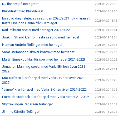
Nu finns vi på Instagram!
2021-08-23 20:32
Klubbträff med Klubbhuset
2021-08-18 12:50
En solig dag i slutet av säsongen 2020/2021 fick vi äran att
2021-04-29 13:15
träffa Lisa och Hanna från Damlaget
Karl Palbrant spelar med herrlaget 2021-2022
2021-03-21 22:54
Joakim Strand klar för nästa säsong med herrlaget
2021-03-19 19:01
Herman Andrén förlänger med herrlaget
2021-03-18 21:38
Vidar Stefansson skriver kontrakt med herrlaget!
2021-02-25 22:50
Martin Eineskog klar för spel med herrlaget 2021-2022!
2021-02-24 20:25
Jonathan Manning spelar med Varla IBK herr även 2021-
2021-02-23 21:44
2022
Max Rafsten klar för spel med Varla IBK herr även 2021-
2021-02-22 19:46
2022!
"Janne" klar för spel med Varla IBK herr även 2021-2022!
2021-02-20 19:06
Framtida storback klar för spel med Varla herr 2021-2022!
2021-02-19 12:35
Skyttekungen Pedersen förlänger!
2021-02-17 20:39
Jimmie Kärrdin förlänger!
2021-02-16 21:02