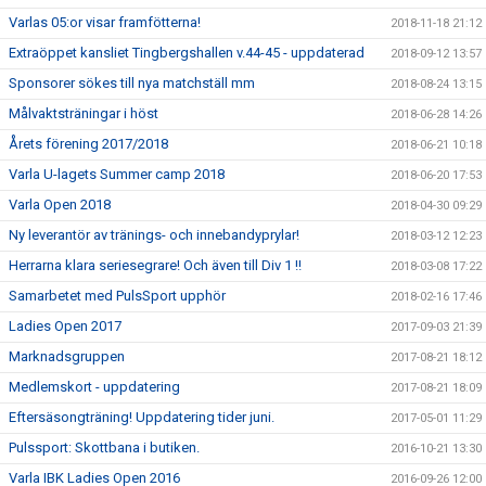
Varlas 05:or visar framfötterna!
2018-11-18 21:12
Extraöppet kansliet Tingbergshallen v.44-45 - uppdaterad
2018-09-12 13:57
Sponsorer sökes till nya matchställ mm
2018-08-24 13:15
Målvaktsträningar i höst
2018-06-28 14:26
Årets förening 2017/2018
2018-06-21 10:18
Varla U-lagets Summer camp 2018
2018-06-20 17:53
Varla Open 2018
2018-04-30 09:29
Ny leverantör av tränings- och innebandyprylar!
2018-03-12 12:23
Herrarna klara seriesegrare! Och även till Div 1 !!
2018-03-08 17:22
Samarbetet med PulsSport upphör
2018-02-16 17:46
Ladies Open 2017
2017-09-03 21:39
Marknadsgruppen
2017-08-21 18:12
Medlemskort - uppdatering
2017-08-21 18:09
Eftersäsongträning! Uppdatering tider juni.
2017-05-01 11:29
Pulssport: Skottbana i butiken.
2016-10-21 13:30
Varla IBK Ladies Open 2016
2016-09-26 12:00