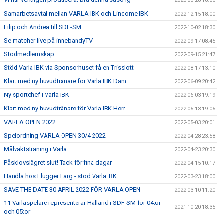
2023-03-28 18:06
Samarbetsavtal mellan VARLA IBK och Lindome IBK
2022-12-15 18:00
Filip och Andrea till SDF-SM
2022-10-02 18:30
Se matcher live på innebandyTV
2022-09-17 08:45
Stödmedlemskap
2022-09-15 21:47
Stöd Varla IBK via Sponsorhuset få en Trisslott
2022-08-17 13:10
Klart med ny huvudtränare för Varla IBK Dam
2022-06-09 20:42
Ny sportchef i Varla IBK
2022-06-03 19:19
Klart med ny huvudtränare för Varla IBK Herr
2022-05-13 19:05
VARLA OPEN 2022
2022-05-03 20:01
Spelordning VARLA OPEN 30/4 2022
2022-04-28 23:58
Målvaktsträning i Varla
2022-04-23 20:30
Påsklovslägret slut! Tack för fina dagar
2022-04-15 10:17
Handla hos Flügger Färg - stöd Varla IBK
2022-03-23 18:00
SAVE THE DATE 30 APRIL 2022 FÖR VARLA OPEN
2022-03-10 11:20
11 Varlaspelare representerar Halland i SDF-SM för 04:or
2021-10-20 18:35
och 05:or