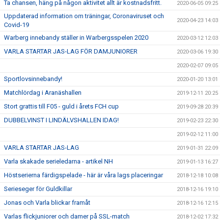
Ta chansen, häng på någon aktivitet allt är kostnadsfritt.
2020-06-05 09:25
Uppdaterad information om träningar, Coronaviruset och
2020-04-23 14:03
Covid-19
Warberg innebandy ställer in Warbergsspelen 2020
2020-03-12 12:03
VARLA STARTAR JAS-LAG FÖR DAMJUNIORER
2020-03-06 19:30
2020-02-07 09:05
Sportlovsinnebandy!
2020-01-20 13:01
Matchlördag i Aranäshallen
2019-12-11 20:25
Stort grattis till F05 - guld i årets FCH cup
2019-09-28 20:39
DUBBELVINST I LINDÄLVSHALLEN IDAG!
2019-02-23 22:30
2019-02-12 11:00
VARLA STARTAR JAS-LAG
2019-01-31 22:09
Varla skakade serieledarna - artikel NH
2019-01-13 16:27
Höstserierna färdigspelade - här är våra lags placeringar
2018-12-18 10:08
Serieseger för Guldkillar
2018-12-16 19:10
Jonas och Varla blickar framåt
2018-12-16 12:15
Varlas flickjuniorer och damer på SSL-match
2018-12-02 17:32