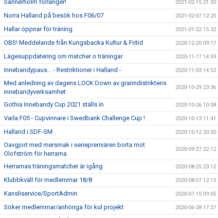
Sannerholm förlänger!
2021-02-15 21:50
Norra Halland på besök hos F06/07
2021-02-07 12:25
Hallar öppnar för träning
2021-01-22 15:32
OBS! Meddelande från Kungsbacka Kultur & Fritid
2020-12-20 09:17
Lägesuppdatering om matcher o träningar
2020-11-17 14:59
Innebandypaus... - Restriktioner i Halland -
2020-11-03 14:52
Med anledning av dagens LOCK Down av granndistriktens
2020-10-29 23:36
innebandyverksamhet
Gothia Innebandy Cup 2021 ställs in
2020-10-26 10:08
Varla F05 - Cupvinnare i Swedbank Challenge Cup !
2020-10-13 11:41
Halland i SDF-SM
2020-10-12 20:00
Oavgjort med mersmak i seriepremiären borta mot
2020-09-27 22:12
Olofström för herrarna
Herrarnas träningsmatcher är igång
2020-08-25 23:12
Klubbkväll för medlemmar 18/8
2020-08-07 12:15
Kansliservice/SportAdmin
2020-07-15 09:05
Söker medlemmar/anhöriga för kul projekt
2020-06-28 17:27