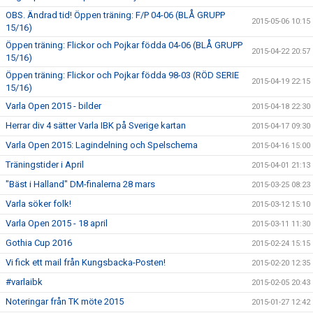
OBS. Ändrad tid! Öppen träning: F/P 04-06 (BLÅ GRUPP
2015-05-06 10:15
15/16)
Öppen träning: Flickor och Pojkar födda 04-06 (BLÅ GRUPP
2015-04-22 20:57
15/16)
Öppen träning: Flickor och Pojkar födda 98-03 (RÖD SERIE
2015-04-19 22:15
15/16)
Varla Open 2015 - bilder
2015-04-18 22:30
Herrar div 4 sätter Varla IBK på Sverige kartan
2015-04-17 09:30
Varla Open 2015: Lagindelning och Spelschema
2015-04-16 15:00
Träningstider i April
2015-04-01 21:13
"Bäst i Halland" DM-finalerna 28 mars
2015-03-25 08:23
Varla söker folk!
2015-03-12 15:10
Varla Open 2015 - 18 april
2015-03-11 11:30
Gothia Cup 2016
2015-02-24 15:15
Vi fick ett mail från Kungsbacka-Posten!
2015-02-20 12:35
#varlaibk
2015-02-05 20:43
Noteringar från TK möte 2015
2015-01-27 12:42