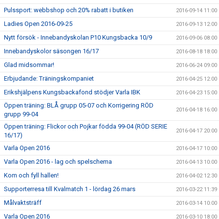
Pulssport: webbshop och 20% rabatt i butiken
2016-09-14 11:00
Ladies Open 2016-09-25
2016-09-13 12:00
Nytt försök - Innebandyskolan P10 Kungsbacka 10/9
2016-09-06 08:00
Innebandyskolor säsongen 16/17
2016-08-18 18:00
Glad midsommar!
2016-06-24 09:00
Erbjudande: Träningskompaniet
2016-04-25 12:00
Erikshjälpens Kungsbackafond stödjer Varla IBK
2016-04-23 15:00
Öppen träning: BLÅ grupp 05-07 och Korrigering RÖD
2016-04-18 16:00
grupp 99-04
Öppen träning: Flickor och Pojkar födda 99-04 (RÖD SERIE
2016-04-17 20:00
16/17)
Varla Open 2016
2016-04-17 10:00
Varla Open 2016 - lag och spelschema
2016-04-13 10:00
Kom och fyll hallen!
2016-04-02 12:30
Supporterresa till Kvalmatch 1 - lördag 26 mars
2016-03-22 11:39
Målvaktsträff
2016-03-14 10:00
Varla Open 2016
2016-03-10 18:00