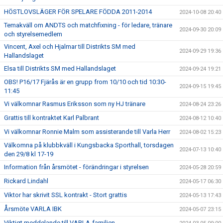
HÖSTLOVSLÄGER FÖR SPELARE FÖDDA 2011-2014
2024-10-08 20:40
Temakväll om ANDTS och matchfixning - för ledare, tränare
2024-09-30 20:09
och styrelsemedlem
Vincent, Axel och Hjalmar till Distrikts SM med
2024-09-29 19:36
Hallandslaget
Elsa till Distrikts SM med Hallandslaget
2024-09-24 19:21
OBS! P16/17 Fjärås är en grupp from 10/10 och tid 10:30-
2024-09-15 19:45
11:45
Vi välkomnar Rasmus Eriksson som ny HJ tränare
2024-08-24 23:26
Grattis till kontraktet Karl Palbrant
2024-08-12 10:40
Vi välkomnar Ronnie Malm som assisterande till Varla Herr
2024-08-02 15:23
Välkomna på klubbkväll i Kungsbacka Sporthall, torsdagen
2024-07-13 10:40
den 29/8 kl 17-19
Information från årsmötet - förändringar i styrelsen
2024-05-28 20:59
Rickard Lindahl
2024-05-17 06:30
Viktor har skrivit SSL kontrakt - Stort grattis
2024-05-13 17:43
Årsmöte VARLA IBK
2024-05-07 23:15
Viktigt meddelande till VARLA-familjen