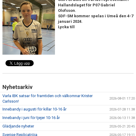
Hallandslaget för P07 Gabriel
OM KLUBBEN
Olofsson.
SDF-SM kommer spelas i Umeå den 4-7
KALENDER
januari 2024.
Lycka till
VÅRA LAG
KONTAKT
BILDGALLERI
DOKUMENT
Nyhetsarkiv
Varla IBK satsar för framtiden och välkomnar Krister
2026-08-01 17:20
Carlsson!
Innebandy i augusti för killar 10-16 år
2026-07-28 11:38
Innebandy i juni för tjejer 10-16 år
2026-06-13 11:38
Glädjande nyheter
2026-05-21 20:45
Sverige Replicatröja
2026-05-17 19:11