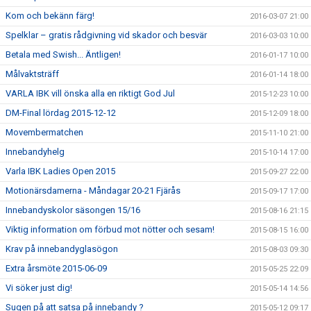
Kom och bekänn färg!
2016-03-07 21:00
Spelklar – gratis rådgivning vid skador och besvär
2016-03-03 10:00
Betala med Swish... Äntligen!
2016-01-17 10:00
Målvaktsträff
2016-01-14 18:00
VARLA IBK vill önska alla en riktigt God Jul
2015-12-23 10:00
DM-Final lördag 2015-12-12
2015-12-09 18:00
Movembermatchen
2015-11-10 21:00
Innebandyhelg
2015-10-14 17:00
Varla IBK Ladies Open 2015
2015-09-27 22:00
Motionärsdamerna - Måndagar 20-21 Fjärås
2015-09-17 17:00
Innebandyskolor säsongen 15/16
2015-08-16 21:15
Viktig information om förbud mot nötter och sesam!
2015-08-15 16:00
Krav på innebandyglasögon
2015-08-03 09:30
Extra årsmöte 2015-06-09
2015-05-25 22:09
Vi söker just dig!
2015-05-14 14:56
Sugen på att satsa på innebandy ?
2015-05-12 09:17