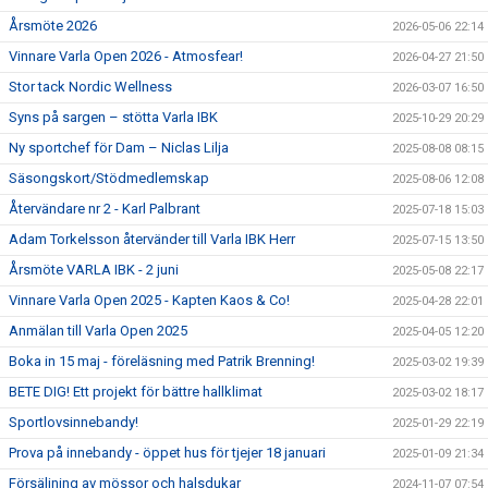
Årsmöte 2026
2026-05-06 22:14
Vinnare Varla Open 2026 - Atmosfear!
2026-04-27 21:50
Stor tack Nordic Wellness
2026-03-07 16:50
Syns på sargen – stötta Varla IBK
2025-10-29 20:29
Ny sportchef för Dam – Niclas Lilja
2025-08-08 08:15
Säsongskort/Stödmedlemskap
2025-08-06 12:08
Återvändare nr 2 - Karl Palbrant
2025-07-18 15:03
Adam Torkelsson återvänder till Varla IBK Herr
2025-07-15 13:50
Årsmöte VARLA IBK - 2 juni
2025-05-08 22:17
Vinnare Varla Open 2025 - Kapten Kaos & Co!
2025-04-28 22:01
Anmälan till Varla Open 2025
2025-04-05 12:20
Boka in 15 maj - föreläsning med Patrik Brenning!
2025-03-02 19:39
BETE DIG! Ett projekt för bättre hallklimat
2025-03-02 18:17
Sportlovsinnebandy!
2025-01-29 22:19
Prova på innebandy - öppet hus för tjejer 18 januari
2025-01-09 21:34
Försäljning av mössor och halsdukar
2024-11-07 07:54