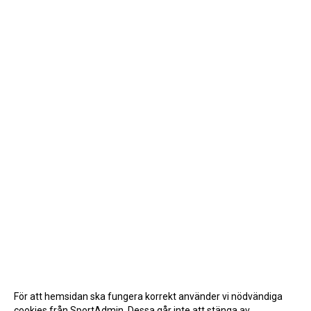
För att hemsidan ska fungera korrekt använder vi nödvändiga
cookies från SportAdmin. Dessa går inte att stänga av.