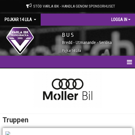
STÖD VARLA IBK - HANDLA GENOM SPONSORHUSET
POJKAR 14 LILA
LOGGA IN
B U S
Bredd - Utmanande - Seriösa
Pojkar 14 Lila
HEM
KALENDER
MATCHER
BILDGALLERI
Truppen
TRUPPEN