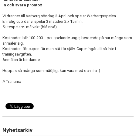
BILDGALLERI
In och svara pronto!!
Vi drar ner till Varberg söndag 3 April och spelar Warbergsspelen.
DOKUMENT
En rolig cup där vi spelar 3 matcher 2 x 15 min.
5 utespelare+målvakt.(blå nivå)
KONTAKT
Kostnaden blir 100-200 :- per spelande unge, beroende på hur många som
anmäler sig.
Kostnaden för cupen får man stå för själv. Cuper ingår alltså inte i
träningsavgiften.
Anmälan är bindande.
Hoppas så många som mäöjligt kan vara med och lira :)
// Tränarna
Nyhetsarkiv