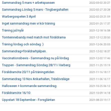
Sammandrag 5 mars + arbetspassen
2022-03-02 20:27
Sammandrag Lördag 5 mars - Tingbergshallen
2022-02-27 20:28
Warbergsspelen 3 April
2022-02-23 21:59
Inget sammandrag men vi kör träning
2022-01-25 17:37
Träning jul/nyår
2021-12-18 16:58
Tomteinnebandy med match mot föräldrarna
2021-12-12 20:50
Träning lördag och söndag :)
2021-12-06 20:03
Sammandrag+föräldrarhjälpen.
2021-12-02 18:37
Vaccinationsbevis - Sammandrag nu på lördag
2021-12-02 17:46
Truppen - Sammandrag Söndag 28/11 i Varberg
2021-11-25 19:19
Föräldramöte 20/11 på träningstiden
2021-11-16 18:17
Sammandrag 13 Nov Ankarhallen, Träslövsläge
2021-11-06 16:17
Halloween + kommande sammandrag
2021-10-25 06:12
Föräldramöte 16/10
2021-10-09 14:18
Uppstart 18 September - Forsgläntan
2021-08-23 19:17
Avslutning lördag 29 Maj
2021-04-28 19:21