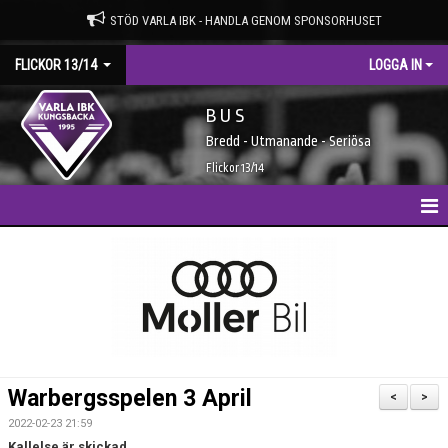
STÖD VARLA IBK - HANDLA GENOM SPONSORHUSET
FLICKOR 13/14
LOGGA IN
B U S
Bredd - Utmanande - Seriösa
Flickor 13/14
HEM
NYHETER
KALENDER
MATCHER
Warbergsspelen 3 April
<
>
TRUPPEN
2022-02-23 21:59
Kallelse är skickad.