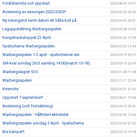
Föräldramöte och uppstart
2023-08-23 16:57
Avslutning av säsongen 2022/2023!!
2023-05-24 20:42
Ny träningstid samt datum att hålla koll på.
2023-04-02 20:01
Laguppställning Warbergsspelen
2023-03-28 19:45
Kungsbackaloppet 22 April
2023-03-26 19:58
Spelschema Warbergsspelen.
2023-03-25 12:34
Warbergsspelen 1-2 april - spelschemat ute
2023-03-19 20:57
SM-kval söndag 26/3 samling 14:00(match 15-18)
2023-03-19 20:49
Warbergslägret V25
2023-01-28 11:48
Warbergsspelen
2022-12-11 22:04
Krismöte
2022-09-21 21:55
Uppstart 7 september!!
2022-08-21 19:58
Avslutning (och fortsättning)
2022-04-19 20:41
Warbergsspelen - Hålltider+aktiviteter
2022-03-30 15:06
Warbergsspelen söndag 3 April - Spelschema
2022-03-26 07:32
Bra kämpat!!
2022-03-13 19:18