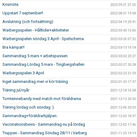
Krismöte
2022-09-21 21:55
Uppstart 7 september!!
2022-08-21 19:58
Avslutning (och fortsättning)
2022-04-19 20:41
Warbergsspelen - Hålltider+aktiviteter
2022-03-30 15:06
Warbergsspelen söndag 3 April - Spelschema
2022-03-26 07:32
Bra kämpat!!
2022-03-13 19:18
Sammandrag 5 mars + arbetspassen
2022-03-02 20:27
Sammandrag Lördag 5 mars - Tingbergshallen
2022-02-27 20:28
Warbergsspelen 3 April
2022-02-23 21:59
Inget sammandrag men vi kör träning
2022-01-25 17:37
Träning jul/nyår
2021-12-18 16:58
Tomteinnebandy med match mot föräldrarna
2021-12-12 20:50
Träning lördag och söndag :)
2021-12-06 20:03
Sammandrag+föräldrarhjälpen.
2021-12-02 18:37
Vaccinationsbevis - Sammandrag nu på lördag
2021-12-02 17:46
Truppen - Sammandrag Söndag 28/11 i Varberg
2021-11-25 19:19