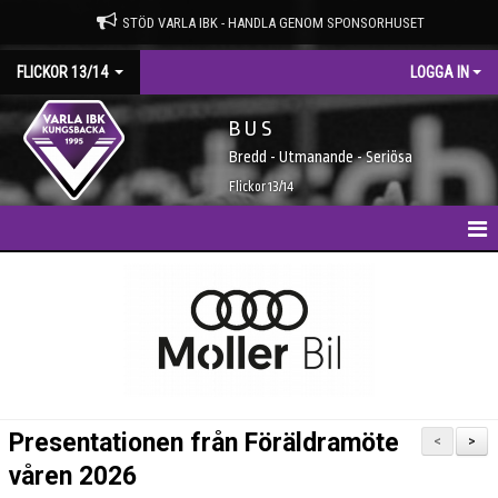
STÖD VARLA IBK - HANDLA GENOM SPONSORHUSET
FLICKOR 13/14
LOGGA IN
B U S
Bredd - Utmanande - Seriösa
Flickor 13/14
HEM
NYHETER
KALENDER
MATCHER
Presentationen från Föräldramöte
<
>
TRUPPEN
våren 2026