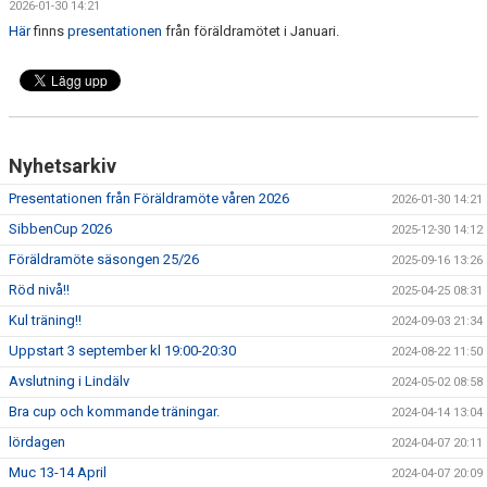
2026-01-30 14:21
BILDGALLERI
Här
finns
presentationen
från föräldramötet i Januari.
DOKUMENT
KONTAKT
Nyhetsarkiv
Presentationen från Föräldramöte våren 2026
2026-01-30 14:21
SibbenCup 2026
2025-12-30 14:12
Föräldramöte säsongen 25/26
2025-09-16 13:26
Röd nivå!!
2025-04-25 08:31
Kul träning!!
2024-09-03 21:34
Uppstart 3 september kl 19:00-20:30
2024-08-22 11:50
Avslutning i Lindälv
2024-05-02 08:58
Bra cup och kommande träningar.
2024-04-14 13:04
lördagen
2024-04-07 20:11
Muc 13-14 April
2024-04-07 20:09