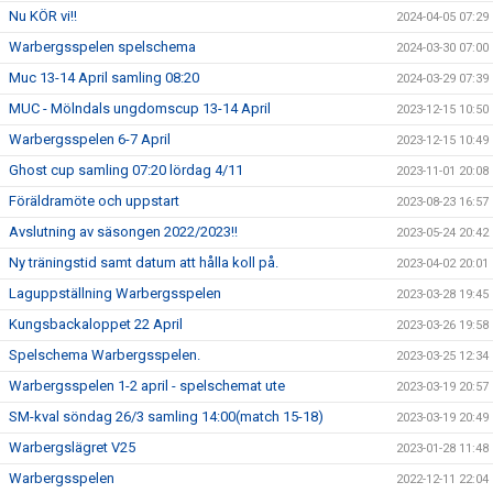
Nu KÖR vi!!
2024-04-05 07:29
Warbergsspelen spelschema
2024-03-30 07:00
Muc 13-14 April samling 08:20
2024-03-29 07:39
MUC - Mölndals ungdomscup 13-14 April
2023-12-15 10:50
Warbergsspelen 6-7 April
2023-12-15 10:49
Ghost cup samling 07:20 lördag 4/11
2023-11-01 20:08
Föräldramöte och uppstart
2023-08-23 16:57
Avslutning av säsongen 2022/2023!!
2023-05-24 20:42
Ny träningstid samt datum att hålla koll på.
2023-04-02 20:01
Laguppställning Warbergsspelen
2023-03-28 19:45
Kungsbackaloppet 22 April
2023-03-26 19:58
Spelschema Warbergsspelen.
2023-03-25 12:34
Warbergsspelen 1-2 april - spelschemat ute
2023-03-19 20:57
SM-kval söndag 26/3 samling 14:00(match 15-18)
2023-03-19 20:49
Warbergslägret V25
2023-01-28 11:48
Warbergsspelen
2022-12-11 22:04