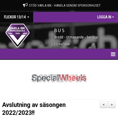
STÖD VARLA IBK - HANDLA GENOM SPONSORHUSET
FLICKOR 13/14
LOGGA IN
B U S
Bredd - Utmanande - Seriösa
Flickor 13/14
HEM
NYHETER
KALENDER
MATCHER
Avslutning av säsongen
<
>
TRUPPEN
2022/2023!!