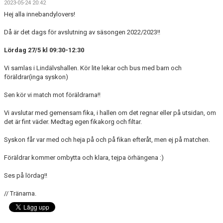
2023-05-24 20:42
BILDGALLERI
Hej alla innebandylovers!
DOKUMENT
Då är det dags för avslutning av säsongen 2022/2023!!
KONTAKT
Lördag 27/5 kl 09:30-12:30
Vi samlas i Lindälvshallen. Kör lite lekar och bus med barn och
föräldrar(inga syskon)
Sen kör vi match mot föräldrarna!!
Vi avslutar med gemensam fika, i hallen om det regnar eller på utsidan, om
det är fint väder. Medtag egen fikakorg och filtar.
Syskon får var med och heja på och på fikan efteråt, men ej på matchen.
Föräldrar kommer ombytta och klara, tejpa örhängena :)
Ses på lördag!!
// Tränarna.