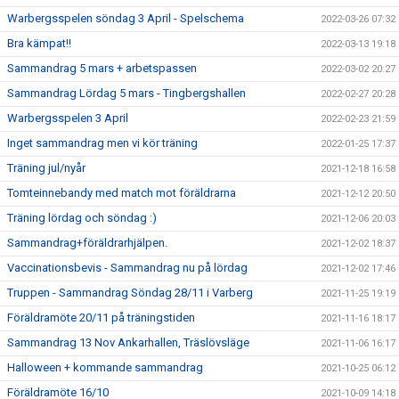
Warbergsspelen söndag 3 April - Spelschema
2022-03-26 07:32
Bra kämpat!!
2022-03-13 19:18
Sammandrag 5 mars + arbetspassen
2022-03-02 20:27
Sammandrag Lördag 5 mars - Tingbergshallen
2022-02-27 20:28
Warbergsspelen 3 April
2022-02-23 21:59
Inget sammandrag men vi kör träning
2022-01-25 17:37
Träning jul/nyår
2021-12-18 16:58
Tomteinnebandy med match mot föräldrarna
2021-12-12 20:50
Träning lördag och söndag :)
2021-12-06 20:03
Sammandrag+föräldrarhjälpen.
2021-12-02 18:37
Vaccinationsbevis - Sammandrag nu på lördag
2021-12-02 17:46
Truppen - Sammandrag Söndag 28/11 i Varberg
2021-11-25 19:19
Föräldramöte 20/11 på träningstiden
2021-11-16 18:17
Sammandrag 13 Nov Ankarhallen, Träslövsläge
2021-11-06 16:17
Halloween + kommande sammandrag
2021-10-25 06:12
Föräldramöte 16/10
2021-10-09 14:18