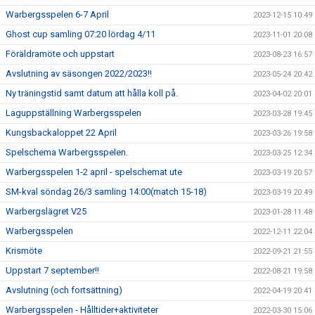
Warbergsspelen 6-7 April
2023-12-15 10:49
Ghost cup samling 07:20 lördag 4/11
2023-11-01 20:08
Föräldramöte och uppstart
2023-08-23 16:57
Avslutning av säsongen 2022/2023!!
2023-05-24 20:42
Ny träningstid samt datum att hålla koll på.
2023-04-02 20:01
Laguppställning Warbergsspelen
2023-03-28 19:45
Kungsbackaloppet 22 April
2023-03-26 19:58
Spelschema Warbergsspelen.
2023-03-25 12:34
Warbergsspelen 1-2 april - spelschemat ute
2023-03-19 20:57
SM-kval söndag 26/3 samling 14:00(match 15-18)
2023-03-19 20:49
Warbergslägret V25
2023-01-28 11:48
Warbergsspelen
2022-12-11 22:04
Krismöte
2022-09-21 21:55
Uppstart 7 september!!
2022-08-21 19:58
Avslutning (och fortsättning)
2022-04-19 20:41
Warbergsspelen - Hålltider+aktiviteter
2022-03-30 15:06