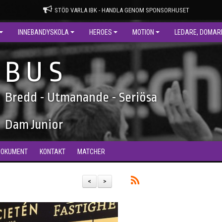
STÖD VARLA IBK - HANDLA GENOM SPONSORHUSET
INNEBANDYSKOLA
HEROES
MOTION
LEDARE, DOMAR
B U S
Bredd - Utmanande - Seriösa
Dam Junior
DOKUMENT
KONTAKT
MATCHER
<
>