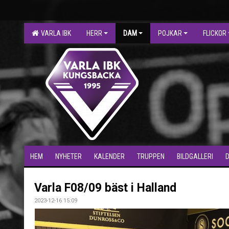
VARLA IBK
HERR
DAM
POJKAR
FLICKOR
HEM
NYHETER
KALENDER
TRUPPEN
BILDGALLERI
Varla F08/09 bäst i Halland
2023-12-16 15:09