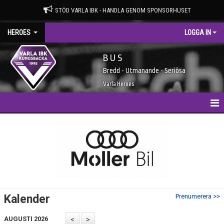
STÖD VARLA IBK - HANDLA GENOM SPONSORHUSET
HEROES
LOGGA IN
B U S
Bredd - Utmanande - Seriösa
Varla Heroes
HEM
NYHETER
KALENDER
TRUPPEN
Kalender
Prenumerera >>
BILDGALLERI
AUGUSTI 2026