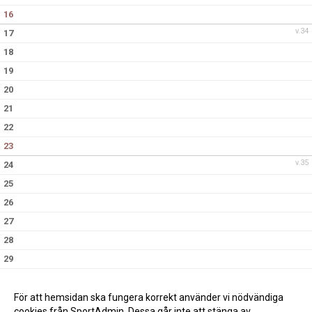
16
v.34
17
18
19
20
21
22
23
v.35
24
25
26
27
28
29
30
v.36
31
För att hemsidan ska fungera korrekt använder vi nödvändiga
cookies från SportAdmin. Dessa går inte att stänga av.