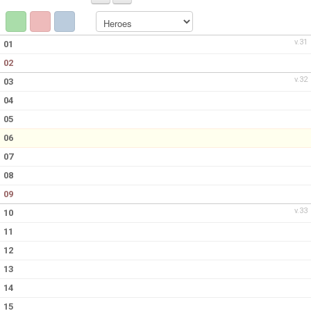
DOKUMENT
KONTAKT
v.31
01
02
MATCHER
v.32
03
04
05
06
07
08
09
v.33
10
11
12
13
14
15