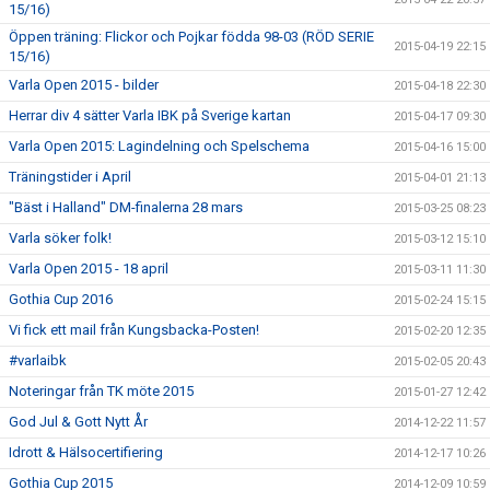
15/16)
Öppen träning: Flickor och Pojkar födda 98-03 (RÖD SERIE
2015-04-19 22:15
15/16)
Varla Open 2015 - bilder
2015-04-18 22:30
Herrar div 4 sätter Varla IBK på Sverige kartan
2015-04-17 09:30
Varla Open 2015: Lagindelning och Spelschema
2015-04-16 15:00
Träningstider i April
2015-04-01 21:13
"Bäst i Halland" DM-finalerna 28 mars
2015-03-25 08:23
Varla söker folk!
2015-03-12 15:10
Varla Open 2015 - 18 april
2015-03-11 11:30
Gothia Cup 2016
2015-02-24 15:15
Vi fick ett mail från Kungsbacka-Posten!
2015-02-20 12:35
#varlaibk
2015-02-05 20:43
Noteringar från TK möte 2015
2015-01-27 12:42
God Jul & Gott Nytt År
2014-12-22 11:57
Idrott & Hälsocertifiering
2014-12-17 10:26
Gothia Cup 2015
2014-12-09 10:59