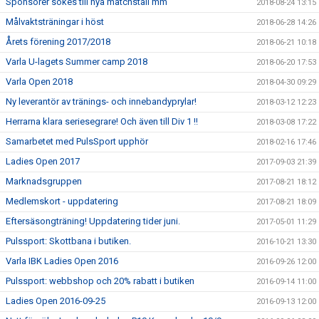
Sponsorer sökes till nya matchställ mm
2018-08-24 13:15
Målvaktsträningar i höst
2018-06-28 14:26
Årets förening 2017/2018
2018-06-21 10:18
Varla U-lagets Summer camp 2018
2018-06-20 17:53
Varla Open 2018
2018-04-30 09:29
Ny leverantör av tränings- och innebandyprylar!
2018-03-12 12:23
Herrarna klara seriesegrare! Och även till Div 1 !!
2018-03-08 17:22
Samarbetet med PulsSport upphör
2018-02-16 17:46
Ladies Open 2017
2017-09-03 21:39
Marknadsgruppen
2017-08-21 18:12
Medlemskort - uppdatering
2017-08-21 18:09
Eftersäsongträning! Uppdatering tider juni.
2017-05-01 11:29
Pulssport: Skottbana i butiken.
2016-10-21 13:30
Varla IBK Ladies Open 2016
2016-09-26 12:00
Pulssport: webbshop och 20% rabatt i butiken
2016-09-14 11:00
Ladies Open 2016-09-25
2016-09-13 12:00