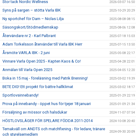
Stor tack Nordic Wellness
2026-03-07 16:50
Syns på sargen – stötta Varla IBK
2025-10-29 20:29
Ny sportchef för Dam – Niclas Lilja
2025-08-08 08:15
Säsongskort/Stödmedlemskap
2025-08-06 12:08
Återvändare nr 2 - Karl Palbrant
2025-07-18 15:03
Adam Torkelsson återvänder till Varla IBK Herr
2025-07-15 13:50
Årsmöte VARLA IBK - 2 juni
2025-05-08 22:17
Vinnare Varla Open 2025 - Kapten Kaos & Co!
2025-04-28 22:01
Anmälan till Varla Open 2025
2025-04-05 12:20
Boka in 15 maj - föreläsning med Patrik Brenning!
2025-03-02 19:39
BETE DIG! Ett projekt för bättre hallklimat
2025-03-02 18:17
Sportlovsinnebandy!
2025-01-29 22:19
Prova på innebandy - öppet hus för tjejer 18 januari
2025-01-09 21:34
Försäljning av mössor och halsdukar
2024-11-07 07:54
HÖSTLOVSLÄGER FÖR SPELARE FÖDDA 2011-2014
2024-10-08 20:40
Temakväll om ANDTS och matchfixning - för ledare, tränare
2024-09-30 20:09
och styrelsemedlem