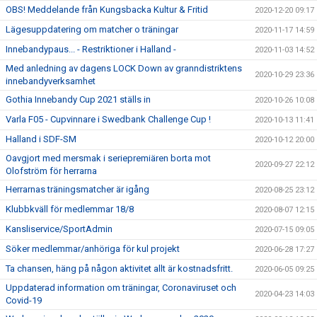
OBS! Meddelande från Kungsbacka Kultur & Fritid
2020-12-20 09:17
Lägesuppdatering om matcher o träningar
2020-11-17 14:59
Innebandypaus... - Restriktioner i Halland -
2020-11-03 14:52
Med anledning av dagens LOCK Down av granndistriktens
2020-10-29 23:36
innebandyverksamhet
Gothia Innebandy Cup 2021 ställs in
2020-10-26 10:08
Varla F05 - Cupvinnare i Swedbank Challenge Cup !
2020-10-13 11:41
Halland i SDF-SM
2020-10-12 20:00
Oavgjort med mersmak i seriepremiären borta mot
2020-09-27 22:12
Olofström för herrarna
Herrarnas träningsmatcher är igång
2020-08-25 23:12
Klubbkväll för medlemmar 18/8
2020-08-07 12:15
Kansliservice/SportAdmin
2020-07-15 09:05
Söker medlemmar/anhöriga för kul projekt
2020-06-28 17:27
Ta chansen, häng på någon aktivitet allt är kostnadsfritt.
2020-06-05 09:25
Uppdaterad information om träningar, Coronaviruset och
2020-04-23 14:03
Covid-19