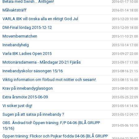
Betala med Swish... Äntligen!
2016-01-17 10:00
Målvaktsträff
2016-01-14 18:00
VARLA IBK vill önska alla en riktigt God Jul
2015-12-23 10:00
DM-Final lördag 2015-12-12
2015-12-09 18:00
Movembermatchen
2015-11-10 21:00
Innebandyhelg
2015-10-14 17:00
Varla IBK Ladies Open 2015
2015-09-27 22:00
Motionärsdamerna - Måndagar 20-21 Fjärås
2015-09-17 17:00
Innebandyskolor säsongen 15/16
2015-08-16 21:15
Viktig information om förbud mot nötter och sesam!
2015-08-15 16:00
Krav på innebandyglasögon
2015-08-03 09:30
Extra årsmöte 2015-06-09
2015-05-25 22:09
Vi söker just dig!
2015-05-14 14:56
Sugen på att satsa på innebandy ?
2015-05-12 09:17
OBS. Ändrad tid! Öppen träning: F/P 04-06 (BLÅ GRUPP
2015-05-06 10:15
15/16)
Öppen träning: Flickor och Pojkar födda 04-06 (BLÅ GRUPP
2015-04-22 20:57