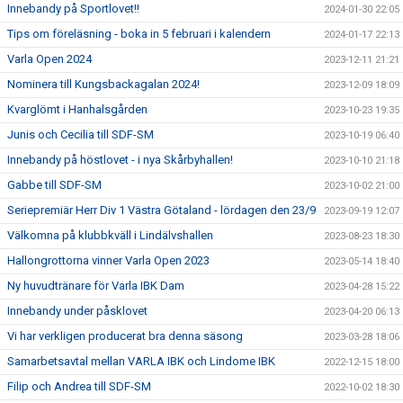
Innebandy på Sportlovet!!
2024-01-30 22:05
Tips om föreläsning - boka in 5 februari i kalendern
2024-01-17 22:13
Varla Open 2024
2023-12-11 21:21
Nominera till Kungsbackagalan 2024!
2023-12-09 18:09
Kvarglömt i Hanhalsgården
2023-10-23 19:35
Junis och Cecilia till SDF-SM
2023-10-19 06:40
Innebandy på höstlovet - i nya Skårbyhallen!
2023-10-10 21:18
Gabbe till SDF-SM
2023-10-02 21:00
Seriepremiär Herr Div 1 Västra Götaland - lördagen den 23/9
2023-09-19 12:07
Välkomna på klubbkväll i Lindälvshallen
2023-08-23 18:30
Hallongrottorna vinner Varla Open 2023
2023-05-14 18:40
Ny huvudtränare för Varla IBK Dam
2023-04-28 15:22
Innebandy under påsklovet
2023-04-20 06:13
Vi har verkligen producerat bra denna säsong
2023-03-28 18:06
Samarbetsavtal mellan VARLA IBK och Lindome IBK
2022-12-15 18:00
Filip och Andrea till SDF-SM
2022-10-02 18:30