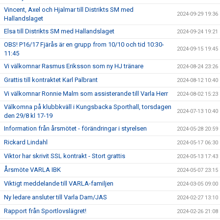
Vincent, Axel och Hjalmar till Distrikts SM med
2024-09-29 19:36
Hallandslaget
Elsa till Distrikts SM med Hallandslaget
2024-09-24 19:21
OBS! P16/17 Fjärås är en grupp from 10/10 och tid 10:30-
2024-09-15 19:45
11:45
Vi välkomnar Rasmus Eriksson som ny HJ tränare
2024-08-24 23:26
Grattis till kontraktet Karl Palbrant
2024-08-12 10:40
Vi välkomnar Ronnie Malm som assisterande till Varla Herr
2024-08-02 15:23
Välkomna på klubbkväll i Kungsbacka Sporthall, torsdagen
2024-07-13 10:40
den 29/8 kl 17-19
Information från årsmötet - förändringar i styrelsen
2024-05-28 20:59
Rickard Lindahl
2024-05-17 06:30
Viktor har skrivit SSL kontrakt - Stort grattis
2024-05-13 17:43
Årsmöte VARLA IBK
2024-05-07 23:15
Viktigt meddelande till VARLA-familjen
2024-03-05 09:00
Ny ledare ansluter till Varla Dam/JAS
2024-02-27 13:10
Rapport från Sportlovslägret!
2024-02-26 21:08