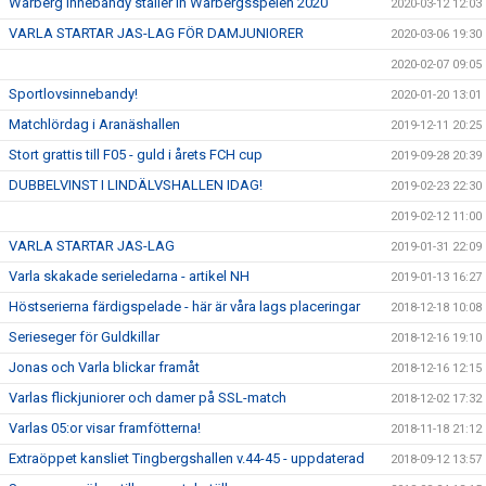
Warberg innebandy ställer in Warbergsspelen 2020
2020-03-12 12:03
VARLA STARTAR JAS-LAG FÖR DAMJUNIORER
2020-03-06 19:30
2020-02-07 09:05
Sportlovsinnebandy!
2020-01-20 13:01
Matchlördag i Aranäshallen
2019-12-11 20:25
Stort grattis till F05 - guld i årets FCH cup
2019-09-28 20:39
DUBBELVINST I LINDÄLVSHALLEN IDAG!
2019-02-23 22:30
2019-02-12 11:00
VARLA STARTAR JAS-LAG
2019-01-31 22:09
Varla skakade serieledarna - artikel NH
2019-01-13 16:27
Höstserierna färdigspelade - här är våra lags placeringar
2018-12-18 10:08
Serieseger för Guldkillar
2018-12-16 19:10
Jonas och Varla blickar framåt
2018-12-16 12:15
Varlas flickjuniorer och damer på SSL-match
2018-12-02 17:32
Varlas 05:or visar framfötterna!
2018-11-18 21:12
Extraöppet kansliet Tingbergshallen v.44-45 - uppdaterad
2018-09-12 13:57