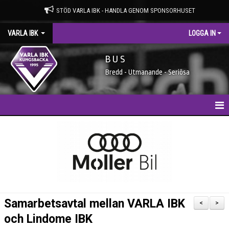
STÖD VARLA IBK - HANDLA GENOM SPONSORHUSET
VARLA IBK
LOGGA IN
B U S
Bredd - Utmanande - Seriösa
HEM
NYHETER
MEDLEMSIDAN
ENTRÉAVGIFTER
Samarbetsavtal mellan VARLA IBK
<
>
SPONSORER
och Lindome IBK