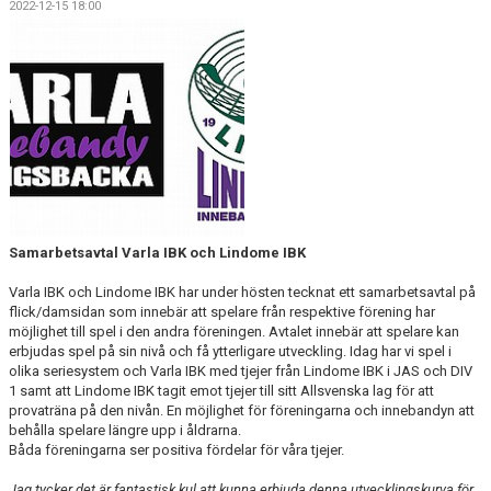
2022-12-15 18:00
OM KLUBBEN
KALENDER
VÅRA LAG
KONTAKT
BILDGALLERI
Samarbetsavtal Varla IBK och Lindome IBK
DOKUMENT
Varla IBK och Lindome IBK har under hösten tecknat ett samarbetsavtal på
flick/damsidan som innebär att spelare från respektive förening har
möjlighet till spel i den andra föreningen. Avtalet innebär att spelare kan
erbjudas spel på sin nivå och få ytterligare utveckling. Idag har vi spel i
olika seriesystem och Varla IBK med tjejer från Lindome IBK i JAS och DIV
1 samt att Lindome IBK tagit emot tjejer till sitt Allsvenska lag för att
provaträna på den nivån. En möjlighet för föreningarna och innebandyn att
behålla spelare längre upp i åldrarna.
Båda föreningarna ser positiva fördelar för våra tjejer.
Jag tycker det är fantastisk kul att kunna erbjuda denna utvecklingskurva för