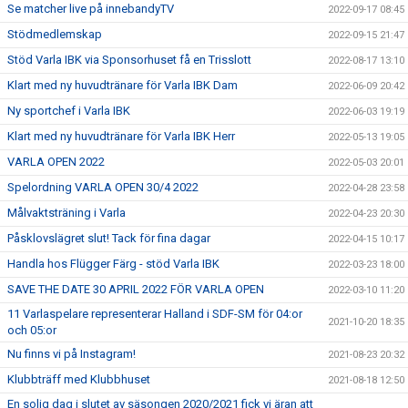
Se matcher live på innebandyTV
2022-09-17 08:45
Stödmedlemskap
2022-09-15 21:47
Stöd Varla IBK via Sponsorhuset få en Trisslott
2022-08-17 13:10
Klart med ny huvudtränare för Varla IBK Dam
2022-06-09 20:42
Ny sportchef i Varla IBK
2022-06-03 19:19
Klart med ny huvudtränare för Varla IBK Herr
2022-05-13 19:05
VARLA OPEN 2022
2022-05-03 20:01
Spelordning VARLA OPEN 30/4 2022
2022-04-28 23:58
Målvaktsträning i Varla
2022-04-23 20:30
Påsklovslägret slut! Tack för fina dagar
2022-04-15 10:17
Handla hos Flügger Färg - stöd Varla IBK
2022-03-23 18:00
SAVE THE DATE 30 APRIL 2022 FÖR VARLA OPEN
2022-03-10 11:20
11 Varlaspelare representerar Halland i SDF-SM för 04:or
2021-10-20 18:35
och 05:or
Nu finns vi på Instagram!
2021-08-23 20:32
Klubbträff med Klubbhuset
2021-08-18 12:50
En solig dag i slutet av säsongen 2020/2021 fick vi äran att