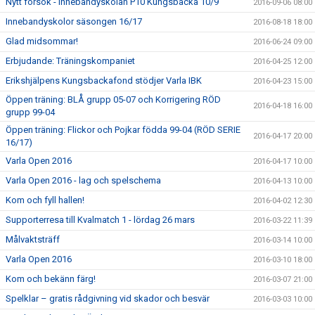
Nytt försök - Innebandyskolan P10 Kungsbacka 10/9
2016-09-06 08:00
Innebandyskolor säsongen 16/17
2016-08-18 18:00
Glad midsommar!
2016-06-24 09:00
Erbjudande: Träningskompaniet
2016-04-25 12:00
Erikshjälpens Kungsbackafond stödjer Varla IBK
2016-04-23 15:00
Öppen träning: BLÅ grupp 05-07 och Korrigering RÖD
2016-04-18 16:00
grupp 99-04
Öppen träning: Flickor och Pojkar födda 99-04 (RÖD SERIE
2016-04-17 20:00
16/17)
Varla Open 2016
2016-04-17 10:00
Varla Open 2016 - lag och spelschema
2016-04-13 10:00
Kom och fyll hallen!
2016-04-02 12:30
Supporterresa till Kvalmatch 1 - lördag 26 mars
2016-03-22 11:39
Målvaktsträff
2016-03-14 10:00
Varla Open 2016
2016-03-10 18:00
Kom och bekänn färg!
2016-03-07 21:00
Spelklar – gratis rådgivning vid skador och besvär
2016-03-03 10:00