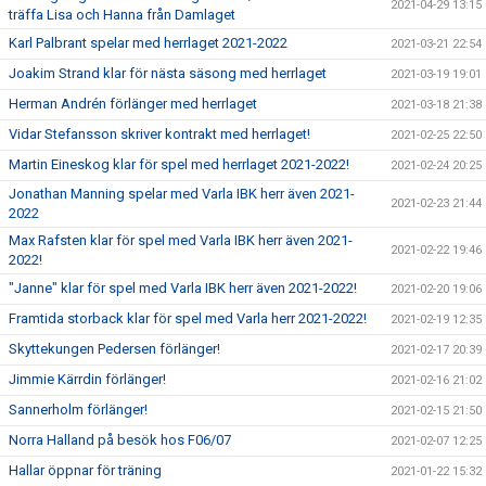
2021-04-29 13:15
träffa Lisa och Hanna från Damlaget
Karl Palbrant spelar med herrlaget 2021-2022
2021-03-21 22:54
Joakim Strand klar för nästa säsong med herrlaget
2021-03-19 19:01
Herman Andrén förlänger med herrlaget
2021-03-18 21:38
Vidar Stefansson skriver kontrakt med herrlaget!
2021-02-25 22:50
Martin Eineskog klar för spel med herrlaget 2021-2022!
2021-02-24 20:25
Jonathan Manning spelar med Varla IBK herr även 2021-
2021-02-23 21:44
2022
Max Rafsten klar för spel med Varla IBK herr även 2021-
2021-02-22 19:46
2022!
"Janne" klar för spel med Varla IBK herr även 2021-2022!
2021-02-20 19:06
Framtida storback klar för spel med Varla herr 2021-2022!
2021-02-19 12:35
Skyttekungen Pedersen förlänger!
2021-02-17 20:39
Jimmie Kärrdin förlänger!
2021-02-16 21:02
Sannerholm förlänger!
2021-02-15 21:50
Norra Halland på besök hos F06/07
2021-02-07 12:25
Hallar öppnar för träning
2021-01-22 15:32