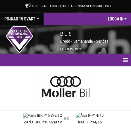
STÖD VARLA IBK - HANDLA GENOM SPONSORHUSET
POJKAR 15 SVART
LOGGA IN
B U S
Bredd - Utmanande - Seriösa
Pojkar 15 Svart
HEM
NYHETER
KALENDER
MATCHER
vs
Varla IBK P15 Svart 2
Åsa IF P14/15
TRUPPEN