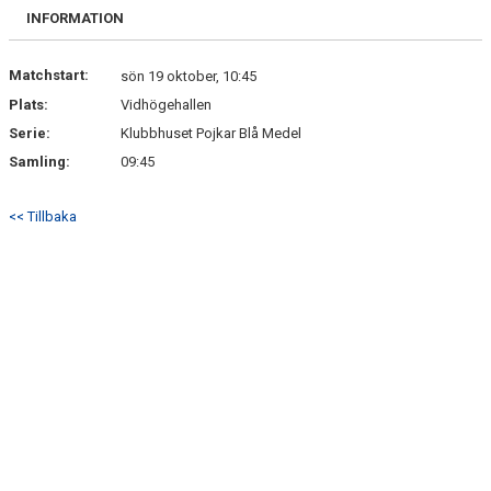
BILDGALLERI
INFORMATION
DOKUMENT
Matchstart:
sön 19 oktober, 10:45
Plats:
Vidhögehallen
KONTAKT
Serie:
Klubbhuset Pojkar Blå Medel
Samling:
09:45
<< Tillbaka