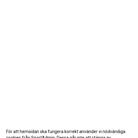
För att hemsidan ska fungera korrekt använder vi nödvändiga
cookies från SportAdmin. Dessa går inte att stänga av.