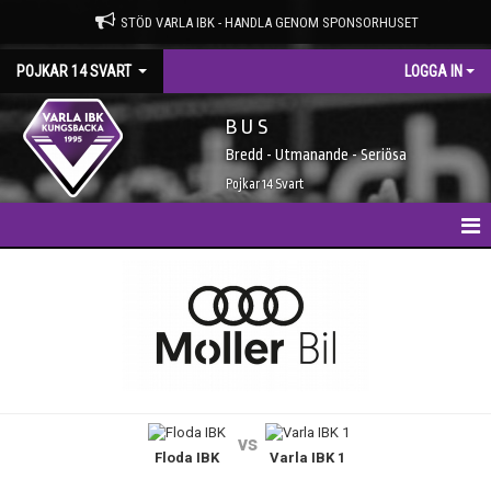
STÖD VARLA IBK - HANDLA GENOM SPONSORHUSET
POJKAR 14 SVART
LOGGA IN
B U S
Bredd - Utmanande - Seriösa
Pojkar 14 Svart
HEM
NYHETER
KALENDER
MATCHER
vs
Floda IBK
Varla IBK 1
TRUPPEN