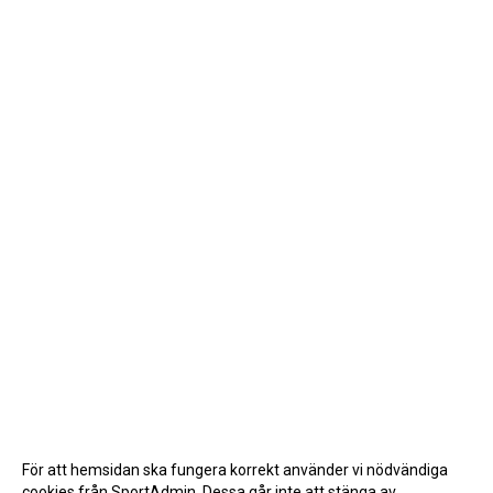
För att hemsidan ska fungera korrekt använder vi nödvändiga
cookies från SportAdmin. Dessa går inte att stänga av.