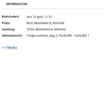
BILDGALLERI
INFORMATION
DOKUMENT
Matchstart:
sön 13 april, 11:15
Plats:
MUC Aktiviteten B, Mölndal
KONTAKT
Samling:
10:30, Aktiviteten B, Mölndal
Aktivitetsinfo:
Tredje matchen, dag 2, Floda IBK - Varla IBK 1
<< Tillbaka