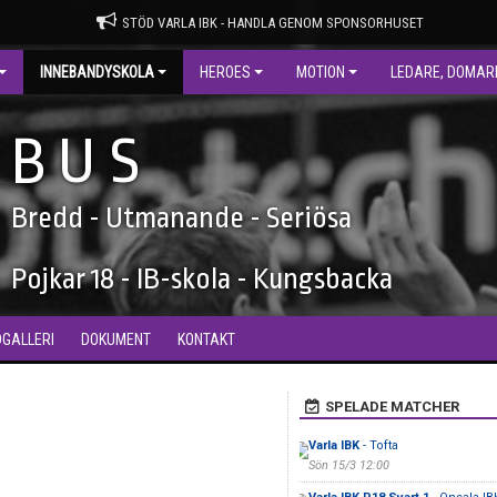
STÖD VARLA IBK - HANDLA GENOM SPONSORHUSET
INNEBANDYSKOLA
HEROES
MOTION
LEDARE, DOMAR
B U S
Bredd - Utmanande - Seriösa
Pojkar 18 - IB-skola - Kungsbacka
DGALLERI
DOKUMENT
KONTAKT
SPELADE MATCHER
Varla IBK
- Tofta
Sön 15/3 12:00