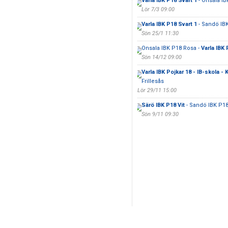
Varla IBK P18 Svart 1
- Onsala I
Lör 7/3 09:00
Varla IBK P18 Svart 1
- Sandö IB
Sön 25/1 11:30
Onsala IBK P18 Rosa -
Varla IBK 
Sön 14/12 09:00
Varla IBK Pojkar 18 - IB-skola 
Frillesås
Lör 29/11 15:00
Särö IBK P18 Vit
- Sandö IBK P18
Sön 9/11 09:30