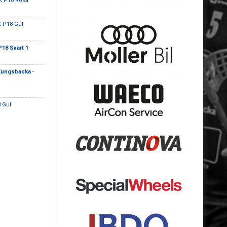
BK P18 Rosa
K P18 Gul
P18 Svart 1
- Kungsbacka
-
 Gul