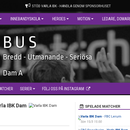
STÖD VARLA IBK - HANDLA GENOM SPONSORHUSET
INNEBANDYSKOLA
HEROES
MOTION
LEDARE, DOMAR
B U S
Bredd - Utmanande - Seriösa
Dam A
ATCHER
SERIER
FÖLJ OSS PÅ INSTAGRAM
rla IBK Dam
SPELADE MATCHER
Varla IBK Dam
- FBC Lerum
Sön 15/3 15:00