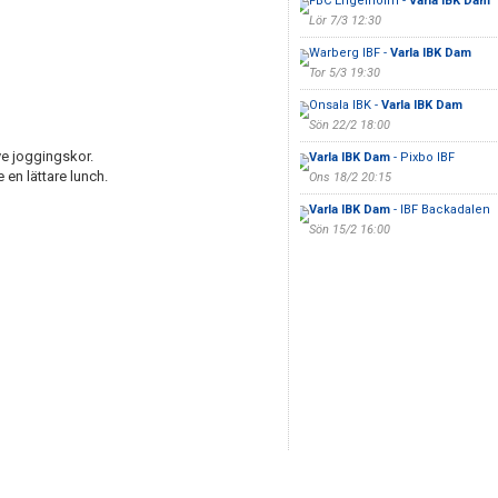
FBC Engelholm -
Varla IBK Dam
Lör 7/3 12:30
Warberg IBF -
Varla IBK Dam
Tor 5/3 19:30
Onsala IBK -
Varla IBK Dam
Sön 22/2 18:00
e joggingskor.
Varla IBK Dam
- Pixbo IBF
 en lättare lunch.
Ons 18/2 20:15
Varla IBK Dam
- IBF Backadalen
Sön 15/2 16:00