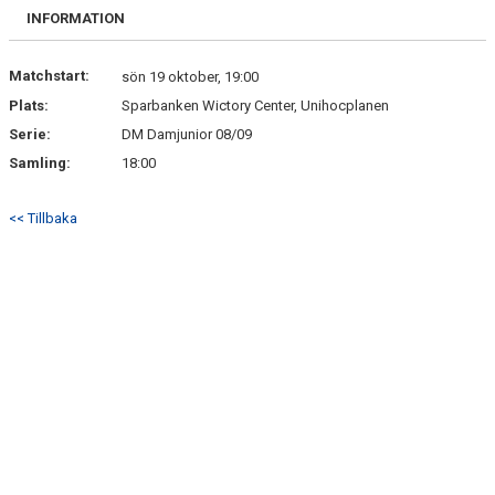
DOKUMENT
INFORMATION
KONTAKT
Matchstart:
sön 19 oktober, 19:00
Plats:
Sparbanken Wictory Center, Unihocplanen
MATCHER
Serie:
DM Damjunior 08/09
Samling:
18:00
<< Tillbaka