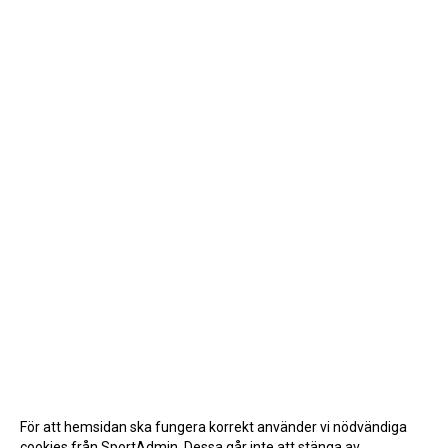
För att hemsidan ska fungera korrekt använder vi nödvändiga
cookies från SportAdmin. Dessa går inte att stänga av.