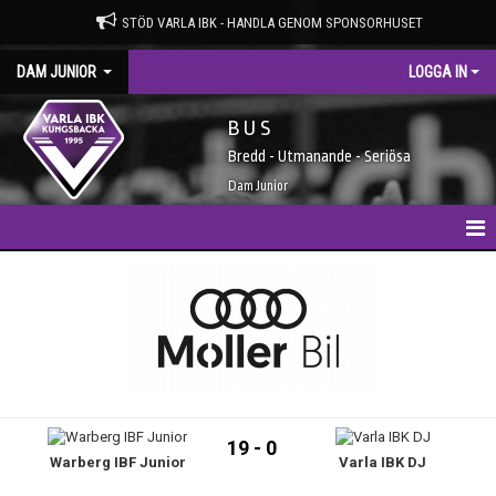
STÖD VARLA IBK - HANDLA GENOM SPONSORHUSET
DAM JUNIOR
LOGGA IN
B U S
Bredd - Utmanande - Seriösa
Dam Junior
HEM
NYHETER
KALENDER
TRUPPEN
19 - 0
Warberg IBF Junior
Varla IBK DJ
BILDGALLERI