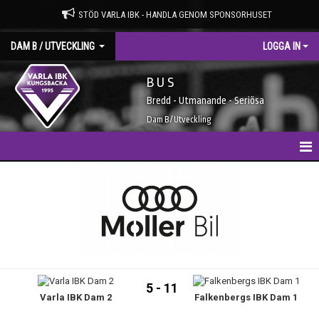
STÖD VARLA IBK - HANDLA GENOM SPONSORHUSET
DAM B / UTVECKLING
LOGGA IN
B U S
Bredd - Utmanande - Seriösa
Dam B / Utveckling
HEM
NYHETER
KALENDER
TRUPPEN
5 - 11
Varla IBK Dam 2
Falkenbergs IBK Dam 1
MATCHER