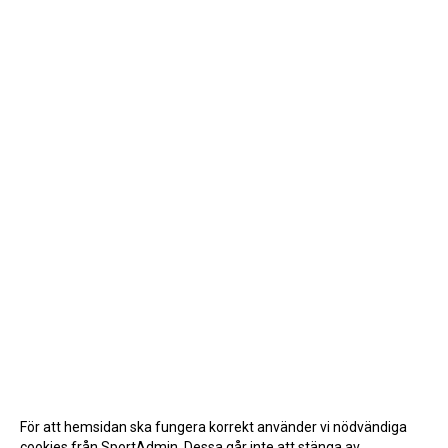
För att hemsidan ska fungera korrekt använder vi nödvändiga
cookies från SportAdmin. Dessa går inte att stänga av.