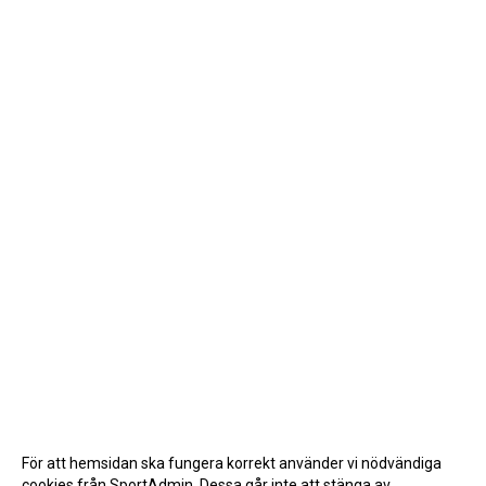
För att hemsidan ska fungera korrekt använder vi nödvändiga
cookies från SportAdmin. Dessa går inte att stänga av.