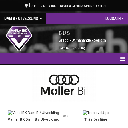
STÖD VARLA IBK - HANDLA GENOM SPONSORHUSET
DAM B / UTVECKLING
LOGGA IN
B U S
Bredd - Utmanande - Seriösa
Dam B / Utveckling
HEM
NYHETER
KALENDER
TRUPPEN
vs
Varla IBK Dam B / Utveckling
Träslövsläge
MATCHER