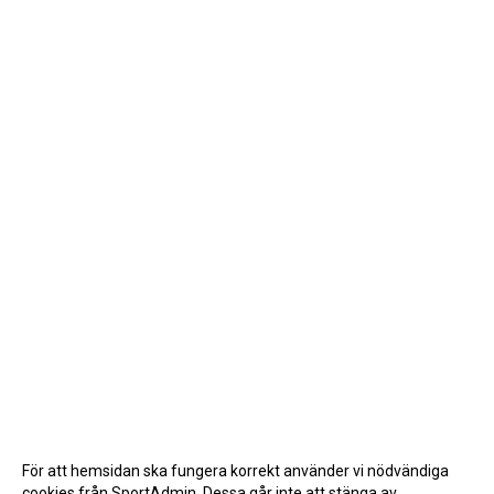
För att hemsidan ska fungera korrekt använder vi nödvändiga
cookies från SportAdmin. Dessa går inte att stänga av.