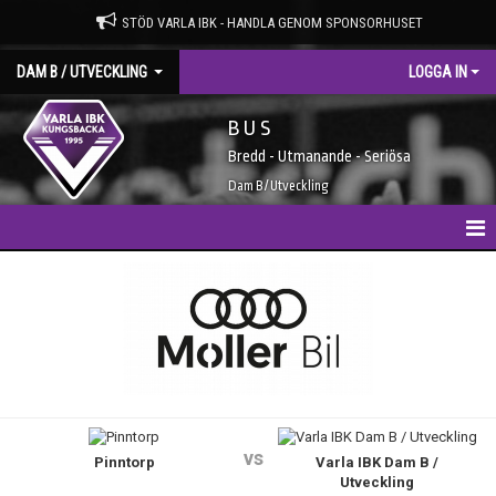
STÖD VARLA IBK - HANDLA GENOM SPONSORHUSET
DAM B / UTVECKLING
LOGGA IN
B U S
Bredd - Utmanande - Seriösa
Dam B / Utveckling
HEM
NYHETER
KALENDER
TRUPPEN
vs
Pinntorp
Varla IBK Dam B /
MATCHER
Utveckling