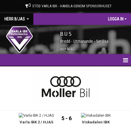
STÖD VARLA IBK - HANDLA GENOM SPONSORHUSET
HERR B/JAS
LOGGA IN
B U S
Bredd - Utmanande - Seriösa
Herr B/JAS
HEM
NYHETER
KALENDER
MATCHER
5 - 6
Varla IBK 2 / HJAS
Viskadalen IBK
TRUPPEN