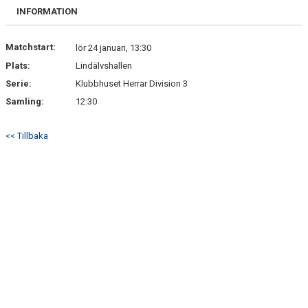
DOKUMENT
INFORMATION
KONTAKT
Matchstart:
lör 24 januari, 13:30
Plats:
Lindälvshallen
Serie:
Klubbhuset Herrar Division 3
Samling:
12:30
<< Tillbaka