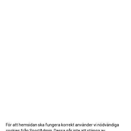
För att hemsidan ska fungera korrekt använder vi nödvändiga
cookies från SportAdmin. Dessa går inte att stänga av.