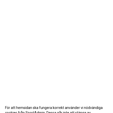
För att hemsidan ska fungera korrekt använder vi nödvändiga
cookies från SportAdmin. Dessa går inte att stänga av.