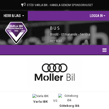
STÖD VARLA IBK - HANDLA GENOM SPONSORHUSET
HERR B/JAS
LOGGA IN
B U S
Bredd - Utmanande - Seriösa
Herr B/JAS
HEM
NYHETER
KALENDER
MATCHER
vs
Varla IBK
TRUPPEN
Göteborg ibk