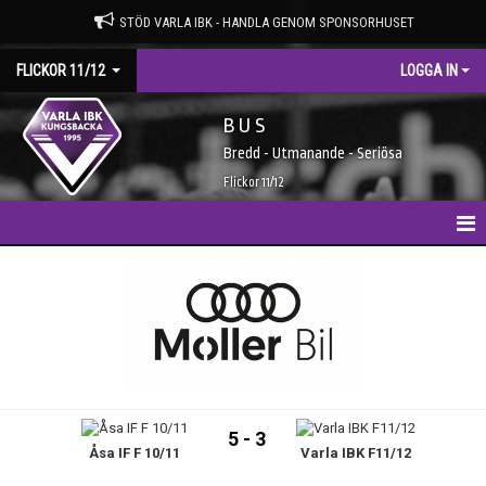
STÖD VARLA IBK - HANDLA GENOM SPONSORHUSET
FLICKOR 11/12
LOGGA IN
B U S
Bredd - Utmanande - Seriösa
Flickor 11/12
HEM
NYHETER
KALENDER
MATCHER
5 - 3
Åsa IF F 10/11
Varla IBK F11/12
TRUPPEN