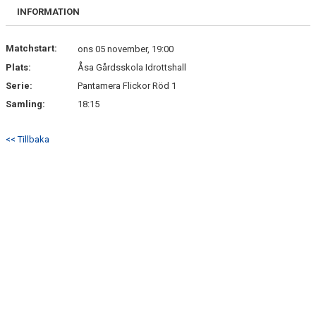
BILDGALLERI
INFORMATION
DOKUMENT
Matchstart:
ons 05 november, 19:00
Plats:
Åsa Gårdsskola Idrottshall
KONTAKT
Serie:
Pantamera Flickor Röd 1
FÖLJ OSS PÅ INSTAGRAM
Samling:
18:15
<< Tillbaka